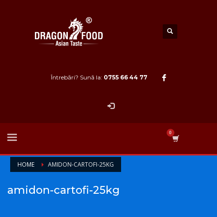
Întrebări? Sună la:
0755 66 44 77
HOME
AMIDON-CARTOFI-25KG
amidon-cartofi-25kg