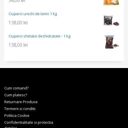
34,00
lei
Ciuperci urechi de lemn 1 kg
138,00
lei
Ciuperci shiitake dezhidratate - 1 kg
138,00
lei
Cum comand?
Cum platesc?
Returnare Produse
Termeni si conditii
Politica Cookie
Confidentialitate si protectia
datelor