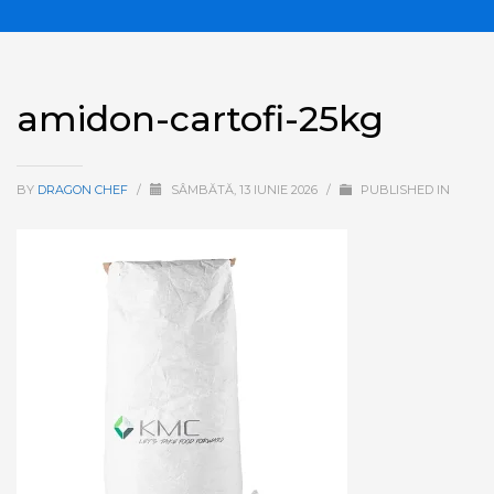
amidon-cartofi-25kg
BY
DRAGON CHEF
/
SÂMBĂTĂ, 13 IUNIE 2026
/
PUBLISHED IN