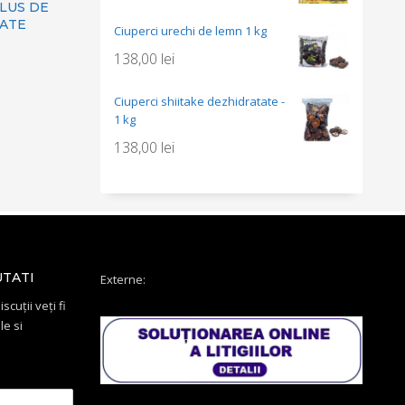
LUS DE
ATE
Ciuperci urechi de lemn 1 kg
138,00
lei
Ciuperci shiitake dezhidratate -
1 kg
138,00
lei
UTATI
Externe:
scuții veți fi
le si