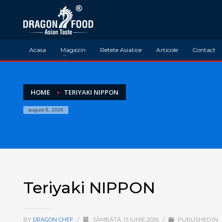
Acasa
Magazin
Retete Asiatice
Articole
Contact
HOME
TERIYAKI NIPPON
august 6, 2026
Teriyaki NIPPON
BY
DRAGON CHEF
/
SÂMBĂTĂ, 13 IUNIE 2026
/
PUBLISHED IN