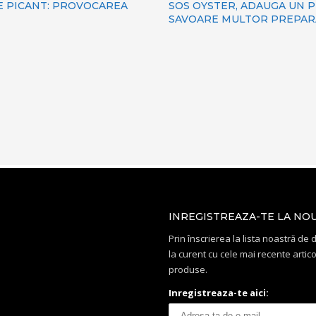
E PICANT: PROVOCAREA
SOS OYSTER, ADAUGA UN P
SAVOARE MULTOR PREPAR
INREGISTREAZA-TE LA NO
Prin înscrierea la lista noastră de di
la curent cu cele mai recente artico
produse.
Inregistreaza-te aici: