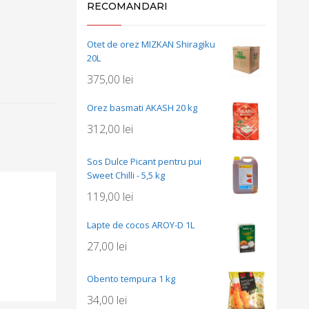
RECOMANDARI
Otet de orez MIZKAN Shiragiku
20L
375,00
lei
Orez basmati AKASH 20 kg
312,00
lei
Sos Dulce Picant pentru pui
Sweet Chilli - 5,5 kg
119,00
lei
Lapte de cocos AROY-D 1L
27,00
lei
Obento tempura 1 kg
34,00
lei