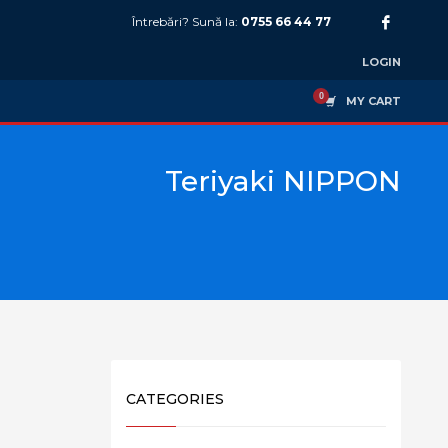
Întrebări? Sună la:
0755 66 44 77
LOGIN
MY CART
Teriyaki NIPPON
CATEGORIES