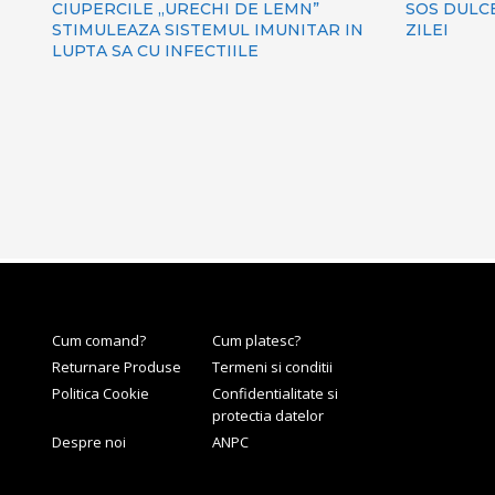
CIUPERCILE „URECHI DE LEMN”
SOS DULC
STIMULEAZA SISTEMUL IMUNITAR IN
ZILEI
LUPTA SA CU INFECTIILE
Cum comand?
Cum platesc?
Returnare Produse
Termeni si conditii
Politica Cookie
Confidentialitate si
protectia datelor
Despre noi
ANPC