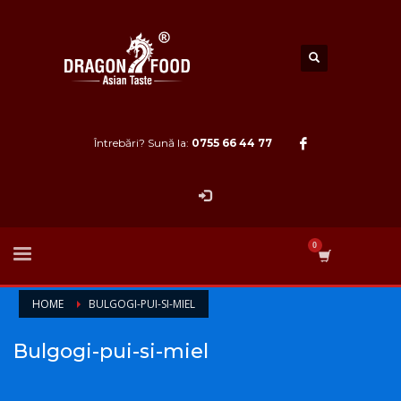
Întrebări? Sună la:
0755 66 44 77
HOME
BULGOGI-PUI-SI-MIEL
Bulgogi-pui-si-miel