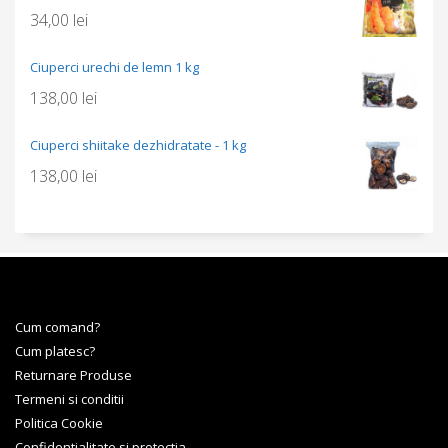
34,00
lei
Ciuperci urechi de lemn 1 kg
138,00
lei
Ciuperci shiitake dezhidratate - 1 kg
138,00
lei
Cum comand?
Cum platesc?
Returnare Produse
Termeni si conditii
Politica Cookie
Confidentialitate si protectia