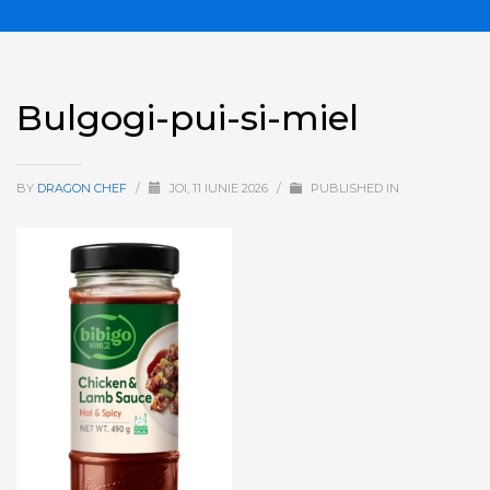
Bulgogi-pui-si-miel
BY
DRAGON CHEF
/
JOI, 11 IUNIE 2026
/
PUBLISHED IN