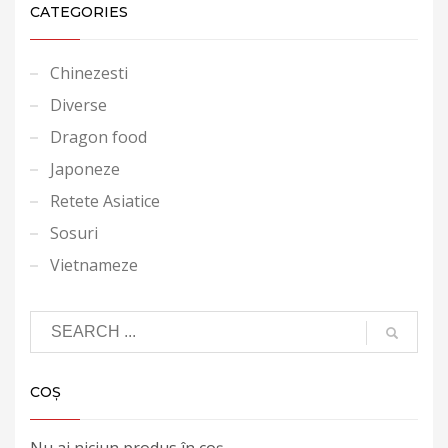
CATEGORIES
Chinezesti
Diverse
Dragon food
Japoneze
Retete Asiatice
Sosuri
Vietnameze
COȘ
Nu ai niciun produs în coș.