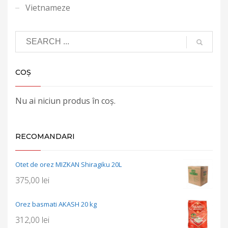
Vietnameze
COȘ
Nu ai niciun produs în coș.
RECOMANDARI
Otet de orez MIZKAN Shiragiku 20L
375,00
lei
Orez basmati AKASH 20 kg
312,00
lei