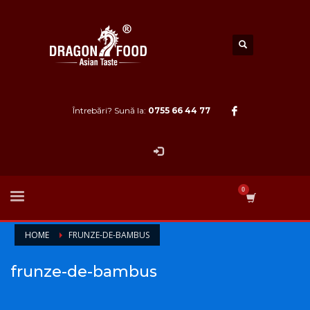
Întrebări? Sună la:
0755 66 44 77
HOME
FRUNZE-DE-BAMBUS
frunze-de-bambus