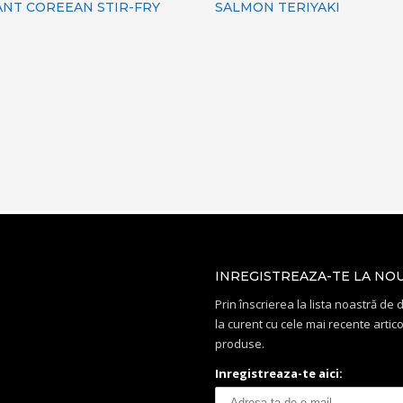
ANT COREEAN STIR-FRY
SALMON TERIYAKI
INREGISTREAZA-TE LA NO
Prin înscrierea la lista noastră de di
la curent cu cele mai recente artico
produse.
Inregistreaza-te aici: