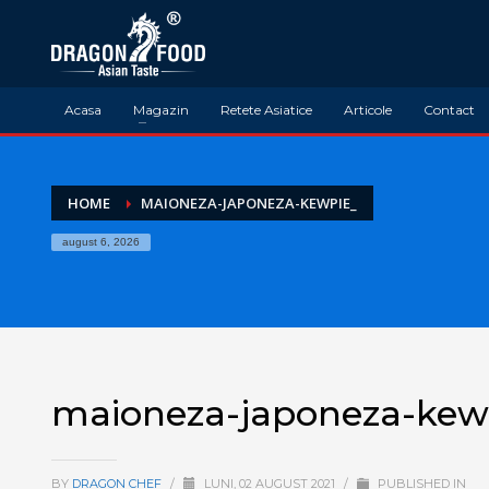
Acasa
Magazin
Retete Asiatice
Articole
Contact
HOME
MAIONEZA-JAPONEZA-KEWPIE_
august 6, 2026
maioneza-japoneza-kew
BY
DRAGON CHEF
/
LUNI, 02 AUGUST 2021
/
PUBLISHED IN