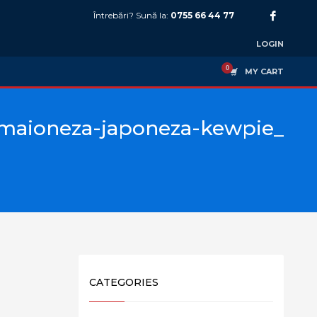
Întrebări? Sună la:
0755 66 44 77
LOGIN
MY CART
maioneza-japoneza-kewpie_
CATEGORIES