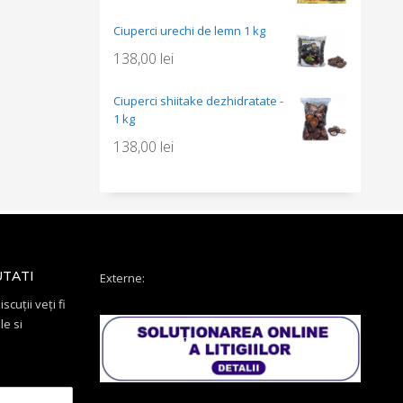
Ciuperci urechi de lemn 1 kg
138,00
lei
Ciuperci shiitake dezhidratate -
1 kg
138,00
lei
UTATI
Externe:
scuții veți fi
le si