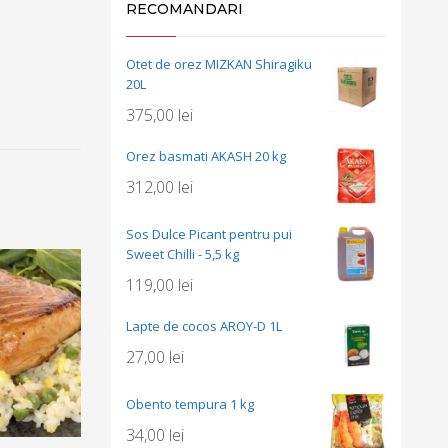
RECOMANDARI
Otet de orez MIZKAN Shiragiku
20L
375,00
lei
Orez basmati AKASH 20 kg
312,00
lei
Sos Dulce Picant pentru pui
Sweet Chilli - 5,5 kg
119,00
lei
Lapte de cocos AROY-D 1L
27,00
lei
Obento tempura 1 kg
34,00
lei