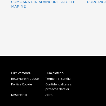
COMOARA DIN ADANCURI – ALGELE
PORC PIC
MARINE
Cum comand?
Cum platesc?
Returnare Produse
Termeni si conditii
Politica Cookie
Confidentialitate si
protectia datelor
Despre noi
ANPC