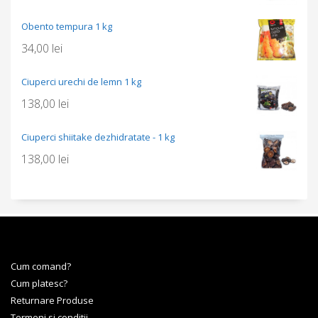
Obento tempura 1 kg
34,00
lei
Ciuperci urechi de lemn 1 kg
138,00
lei
Ciuperci shiitake dezhidratate - 1 kg
138,00
lei
Cum comand?
Cum platesc?
Returnare Produse
Termeni si conditii