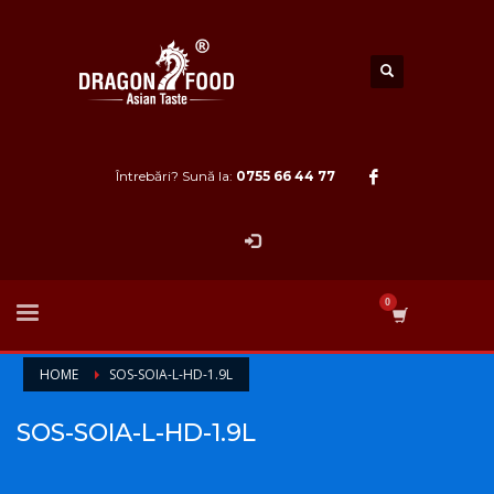
Întrebări? Sună la:
0755 66 44 77
HOME
SOS-SOIA-L-HD-1.9L
SOS-SOIA-L-HD-1.9L