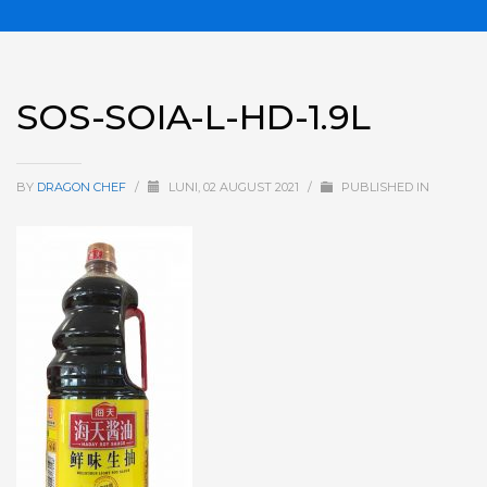
SOS-SOIA-L-HD-1.9L
BY
DRAGON CHEF
/
LUNI, 02 AUGUST 2021
/
PUBLISHED IN