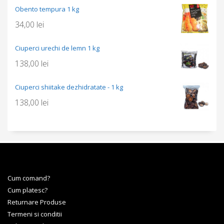
Obento tempura 1 kg
34,00
lei
Ciuperci urechi de lemn 1 kg
138,00
lei
Ciuperci shiitake dezhidratate - 1 kg
138,00
lei
Cum comand?
Cum platesc?
Returnare Produse
Termeni si conditii