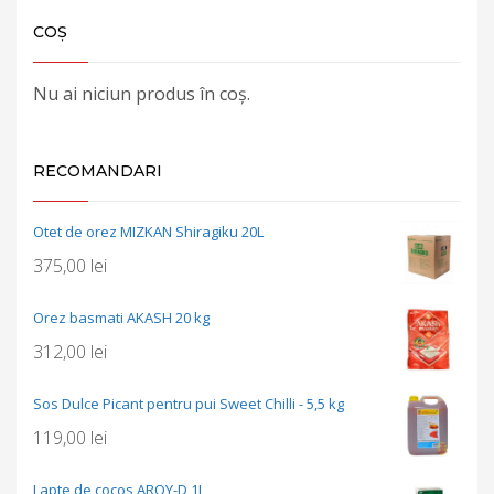
COȘ
Nu ai niciun produs în coș.
RECOMANDARI
Otet de orez MIZKAN Shiragiku 20L
375,00
lei
Orez basmati AKASH 20 kg
312,00
lei
Sos Dulce Picant pentru pui Sweet Chilli - 5,5 kg
119,00
lei
Lapte de cocos AROY-D 1L