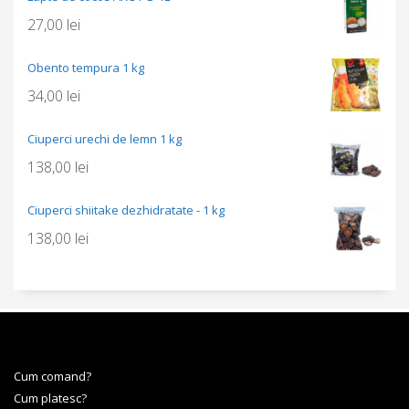
27,00
lei
Obento tempura 1 kg
34,00
lei
Ciuperci urechi de lemn 1 kg
138,00
lei
Ciuperci shiitake dezhidratate - 1 kg
138,00
lei
Cum comand?
Cum platesc?