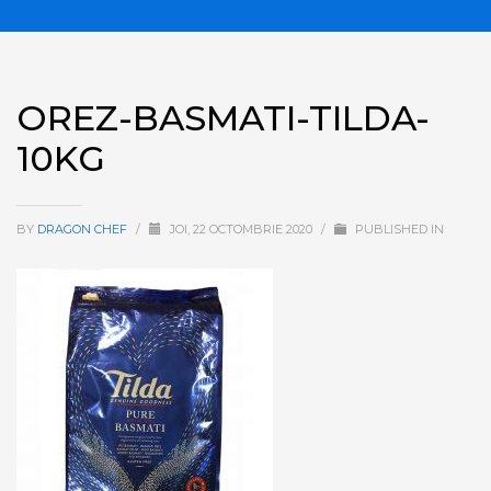
OREZ-BASMATI-TILDA-
10KG
BY
DRAGON CHEF
/
JOI, 22 OCTOMBRIE 2020
/
PUBLISHED IN