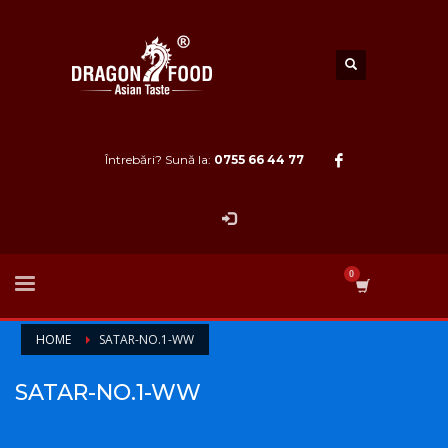
Întrebări? Sună la:
0755 66 44 77
HOME
SATAR-NO.1-WW
SATAR-NO.1-WW