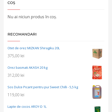
COȘ
Nu ai niciun produs în coș.
RECOMANDARI
Otet de orez MIZKAN Shiragiku 20L
375,00
lei
Orez basmati AKASH 20 kg
312,00
lei
Sos Dulce Picant pentru pui Sweet Chilli - 5,5 kg
119,00
lei
Lapte de cocos AROY-D 1L