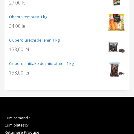
27,00
lei
Obento tempura 1 kg
34,00
lei
Ciuperci urechi de lemn 1 kg
138,00
lei
Ciuperci shiitake dezhidratate - 1 kg
138,00
lei
Cum comand?
Cum platesc?
Returnare Produse