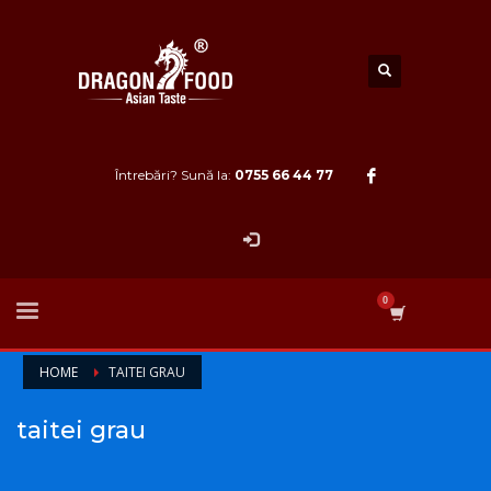
Întrebări? Sună la:
0755 66 44 77
HOME
TAITEI GRAU
taitei grau