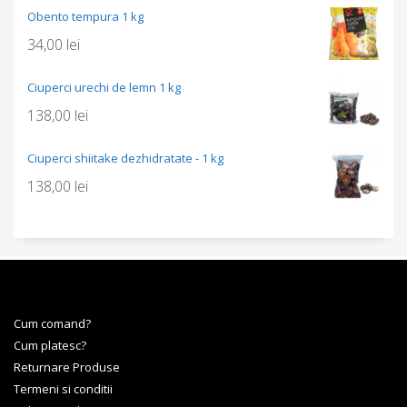
Obento tempura 1 kg
34,00
lei
Ciuperci urechi de lemn 1 kg
138,00
lei
Ciuperci shiitake dezhidratate - 1 kg
138,00
lei
Cum comand?
Cum platesc?
Returnare Produse
Termeni si conditii