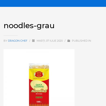
noodles-grau
BY
DRAGON CHEF
/
MARȚI, 07 IULIE 2020
/
PUBLISHED IN