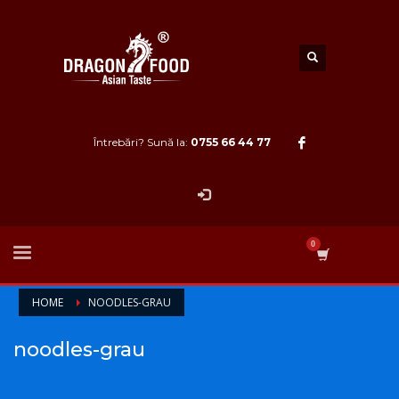
Întrebări? Sună la:
0755 66 44 77
HOME
NOODLES-GRAU
noodles-grau