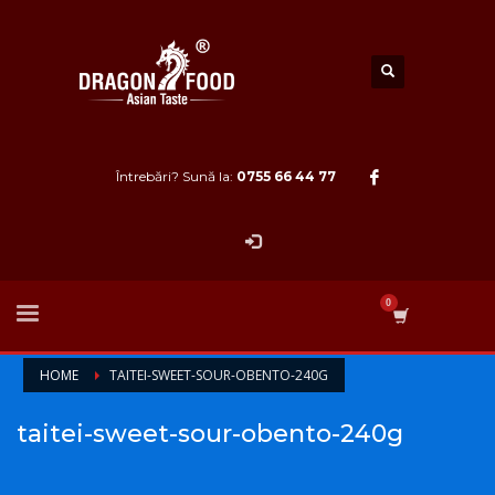
Întrebări? Sună la:
0755 66 44 77
HOME
TAITEI-SWEET-SOUR-OBENTO-240G
taitei-sweet-sour-obento-240g