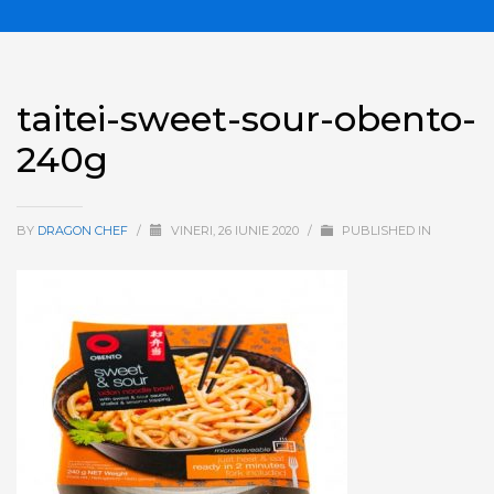
taitei-sweet-sour-obento-
240g
BY
DRAGON CHEF
/
VINERI, 26 IUNIE 2020
/
PUBLISHED IN