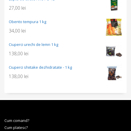
27,00
lei
Obento tempura 1 kg
34,00
lei
Ciuperci urechi de lemn 1 kg
138,00
lei
Ciuperci shiitake dezhidratate - 1 kg
138,00
lei
Cum comand?
Cum platesc?