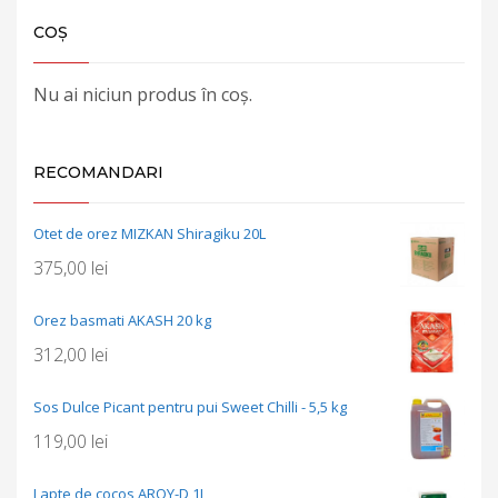
COȘ
Nu ai niciun produs în coș.
RECOMANDARI
Otet de orez MIZKAN Shiragiku 20L
375,00
lei
Orez basmati AKASH 20 kg
312,00
lei
Sos Dulce Picant pentru pui Sweet Chilli - 5,5 kg
119,00
lei
Lapte de cocos AROY-D 1L