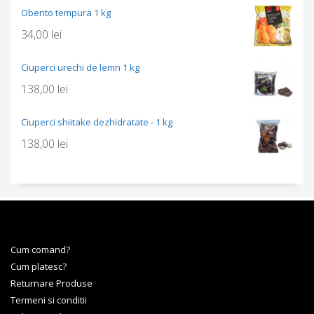
Obento tempura 1 kg
34,00
lei
Ciuperci urechi de lemn 1 kg
138,00
lei
Ciuperci shiitake dezhidratate - 1 kg
138,00
lei
Cum comand?
Cum platesc?
Returnare Produse
Termeni si conditii