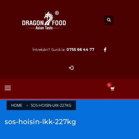
Întrebări? Sună la:
0755 66 44 77
HOME
SOS-HOISIN-LKK-227KG
sos-hoisin-lkk-227kg