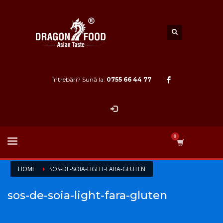
Întrebări? Sună la:
0755 66 44 77
HOME
SOS-DE-SOIA-LIGHT-FARA-GLUTEN
sos-de-soia-light-fara-gluten