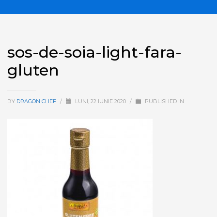
sos-de-soia-light-fara-
gluten
BY
DRAGON CHEF
/
LUNI, 22 IUNIE 2020
/
PUBLISHED IN