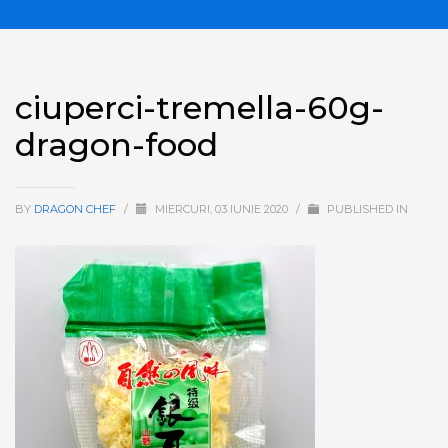
ciuperci-tremella-60g-
dragon-food
BY
DRAGON CHEF
/
MIERCURI, 03 IUNIE 2020
/
PUBLISHED IN