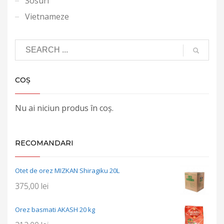
Sosuri
Vietnameze
COȘ
Nu ai niciun produs în coș.
RECOMANDARI
Otet de orez MIZKAN Shiragiku 20L
375,00
lei
Orez basmati AKASH 20 kg