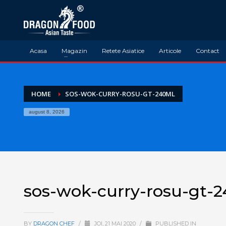
Acasa
Magazin
Retete Asiatice
Articole
Contact
HOME
SOS-WOK-CURRY-ROSU-GT-240ML
august 8, 2026
sos-wok-curry-rosu-gt-
BY
DRAGON CHEF
/
JOI, 21 MAI 2020
/
PUBLISHED IN