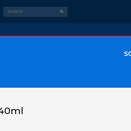
s
240ml