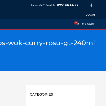
Întrebări? Sună la:
0755 66 44 77
LOGIN
MY CART
os-wok-curry-rosu-gt-240ml
CATEGORIES