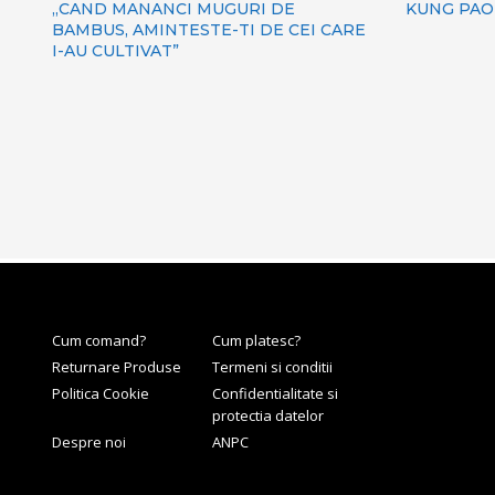
„CAND MANANCI MUGURI DE
KUNG PAO
BAMBUS, AMINTESTE-TI DE CEI CARE
I-AU CULTIVAT”
Cum comand?
Cum platesc?
Returnare Produse
Termeni si conditii
Politica Cookie
Confidentialitate si
protectia datelor
Despre noi
ANPC