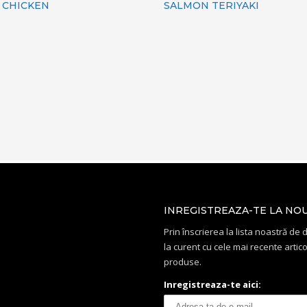
 CHICKEN
SALMON TERIYAKI
INREGISTREAZA-TE LA NO
Prin înscrierea la lista noastră de di
la curent cu cele mai recente artico
produse.
Inregistreaza-te aici: