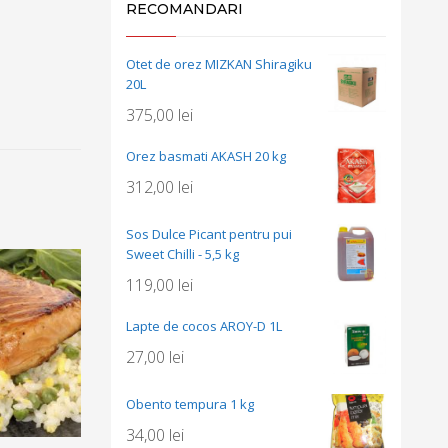
RECOMANDARI
Otet de orez MIZKAN Shiragiku
20L
375,00
lei
Orez basmati AKASH 20 kg
312,00
lei
Sos Dulce Picant pentru pui
Sweet Chilli - 5,5 kg
119,00
lei
Lapte de cocos AROY-D 1L
27,00
lei
Obento tempura 1 kg
34,00
lei