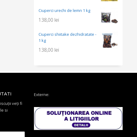
Ciuperci urechi de lemn 1 kg
138,00
lei
Ciuperci shiitake dezhidratate -
1 kg
138,00
lei
UTATI
Externe:
scuții veți fi
le si