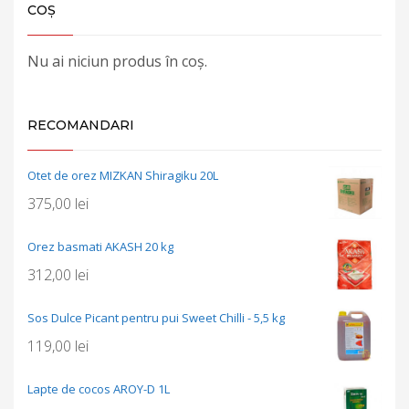
COȘ
Nu ai niciun produs în coș.
RECOMANDARI
Otet de orez MIZKAN Shiragiku 20L
375,00
lei
Orez basmati AKASH 20 kg
312,00
lei
Sos Dulce Picant pentru pui Sweet Chilli - 5,5 kg
119,00
lei
Lapte de cocos AROY-D 1L