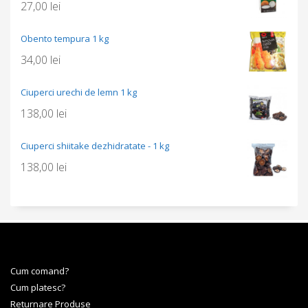
27,00
lei
Obento tempura 1 kg
34,00
lei
Ciuperci urechi de lemn 1 kg
138,00
lei
Ciuperci shiitake dezhidratate - 1 kg
138,00
lei
Cum comand?
Cum platesc?
Returnare Produse