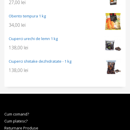
27,00
lei
Obento tempura 1 kg
34,00
lei
Ciuperci urechi de lemn 1 kg
138,00
lei
Ciuperci shiitake dezhidratate - 1 kg
138,00
lei
Cum comand?
Cum platesc?
Returnare Produse