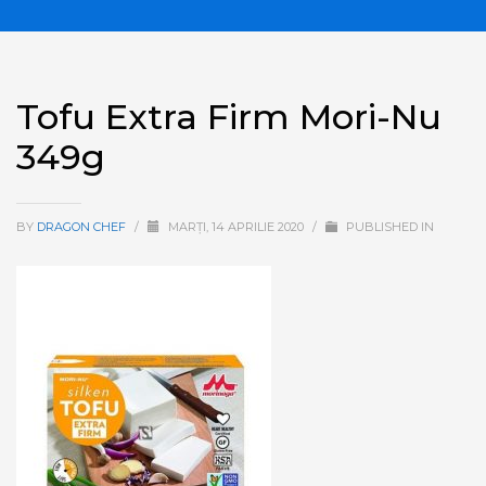
Tofu Extra Firm Mori-Nu
349g
BY
DRAGON CHEF
/
MARȚI, 14 APRILIE 2020
/
PUBLISHED IN