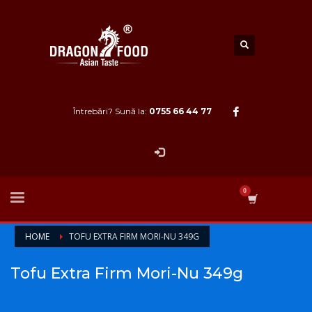
Întrebări? Sună la:
0755 66 44 77
HOME
TOFU EXTRA FIRM MORI-NU 349G
Tofu Extra Firm Mori-Nu 349g