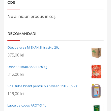
COȘ
Nu ai niciun produs în coș.
RECOMANDARI
Otet de orez MIZKAN Shiragiku 20L
375,00
lei
Orez basmati AKASH 20 kg
312,00
lei
Sos Dulce Picant pentru pui Sweet Chilli - 5,5 kg
119,00
lei
Lapte de cocos AROY-D 1L