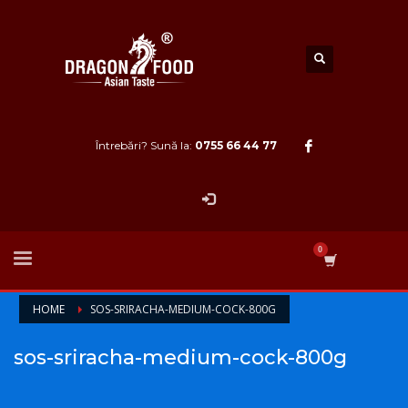
Întrebări? Sună la:
0755 66 44 77
HOME
SOS-SRIRACHA-MEDIUM-COCK-800G
sos-sriracha-medium-cock-800g