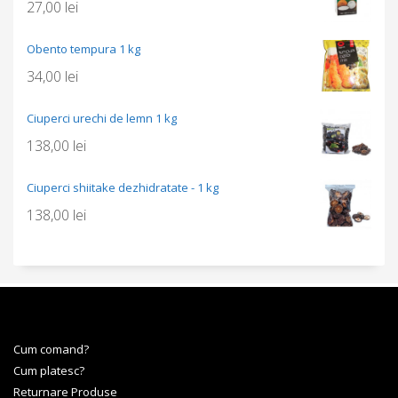
27,00
lei
Obento tempura 1 kg
34,00
lei
Ciuperci urechi de lemn 1 kg
138,00
lei
Ciuperci shiitake dezhidratate - 1 kg
138,00
lei
Cum comand?
Cum platesc?
Returnare Produse