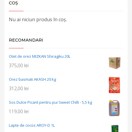
COȘ
Nu ai niciun produs în coș.
RECOMANDARI
Otet de orez MIZKAN Shiragiku 20L
375,00
lei
Orez basmati AKASH 20 kg
312,00
lei
Sos Dulce Picant pentru pui Sweet Chilli - 5,5 kg
119,00
lei
Lapte de cocos AROY-D 1L