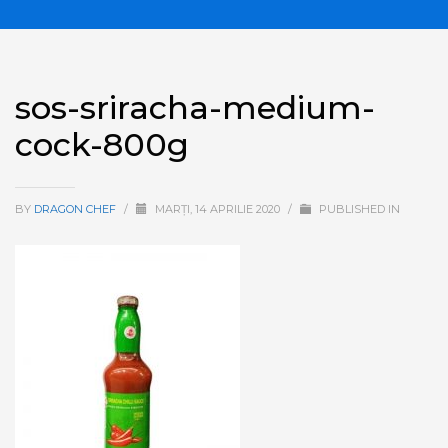
sos-sriracha-medium-
cock-800g
BY
DRAGON CHEF
/
MARȚI, 14 APRILIE 2020
/
PUBLISHED IN