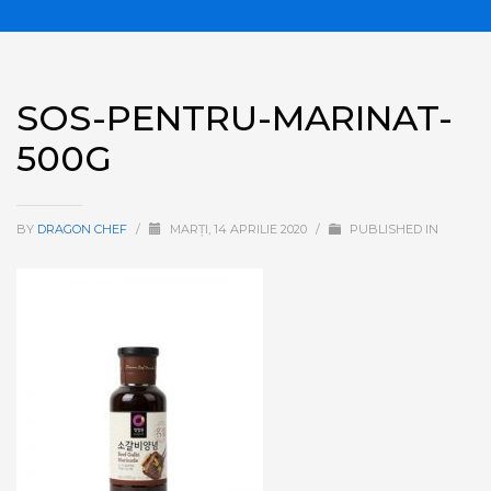
SOS-PENTRU-MARINAT-
500G
BY
DRAGON CHEF
/
MARȚI, 14 APRILIE 2020
/
PUBLISHED IN