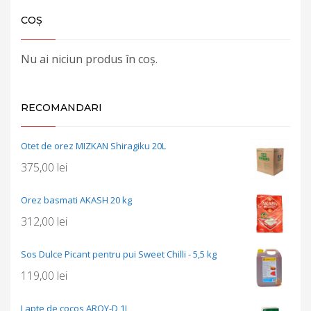
COȘ
Nu ai niciun produs în coș.
RECOMANDARI
Otet de orez MIZKAN Shiragiku 20L
375,00
lei
Orez basmati AKASH 20 kg
312,00
lei
Sos Dulce Picant pentru pui Sweet Chilli - 5,5 kg
119,00
lei
Lapte de cocos AROY-D 1L