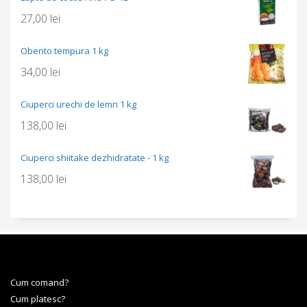
27,00
lei
Obento tempura 1 kg
34,00
lei
Ciuperci urechi de lemn 1 kg
138,00
lei
Ciuperci shiitake dezhidratate - 1 kg
138,00
lei
Cum comand?
Cum platesc?