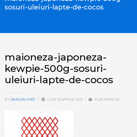
sosuri-uleiuri-lapte-de-cocos
maioneza-japoneza-
kewpie-500g-sosuri-
uleiuri-lapte-de-cocos
BY
DRAGON CHEF
/
LUNI, 13 APRILIE 2020
/
PUBLISHED IN