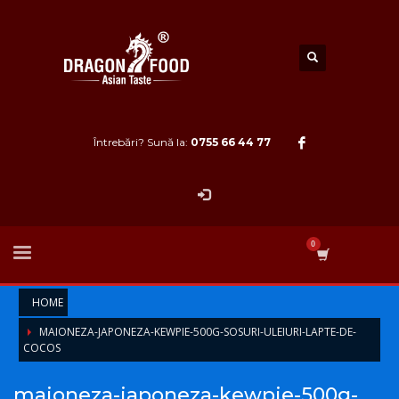
Întrebări? Sună la:
0755 66 44 77
HOME
MAIONEZA-JAPONEZA-KEWPIE-500G-SOSURI-ULEIURI-LAPTE-DE-
COCOS
maioneza-japoneza-kewpie-500g-