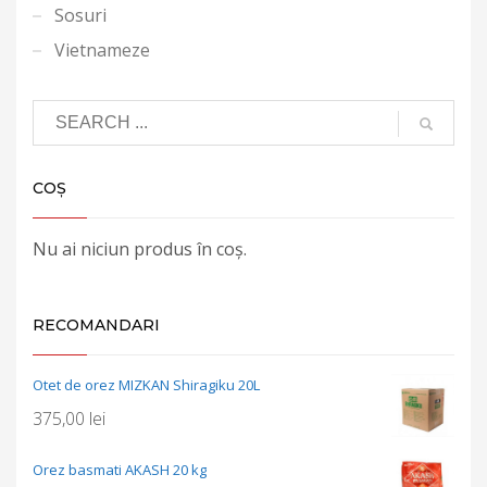
Sosuri
Vietnameze
COȘ
Nu ai niciun produs în coș.
RECOMANDARI
Otet de orez MIZKAN Shiragiku 20L
375,00
lei
Orez basmati AKASH 20 kg