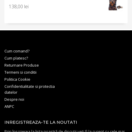
138,00
lei
Cum comand?
Cum platesc?
Returnare Produse
Termeni si conditii
Politica Cookie
Confidentialitate si protectia
datelor
Despre noi
ANPC
INREGISTREAZA-TE LA NOUTATI
Prin înscrierea la lista noastră de discuții veți fi la curent cu cele mai