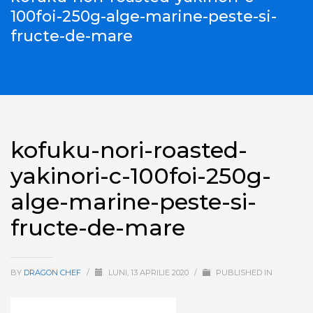
100foi-250g-alge-marine-peste-si-
fructe-de-mare
kofuku-nori-roasted-
yakinori-c-100foi-250g-
alge-marine-peste-si-
fructe-de-mare
BY
DRAGON CHEF
/
LUNI, 13 APRILIE 2020
/
PUBLISHED IN