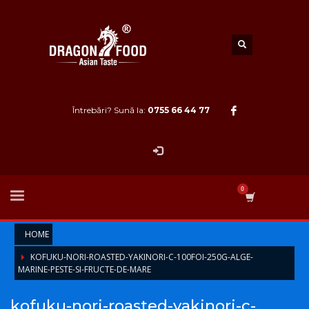
Întrebări? Sună la:
0755 66 44 77
HOME
KOFUKU-NORI-ROASTED-YAKINORI-C-100FOI-250G-ALGE-
MARINE-PESTE-SI-FRUCTE-DE-MARE
kofuku-nori-roasted-yakinori-c-