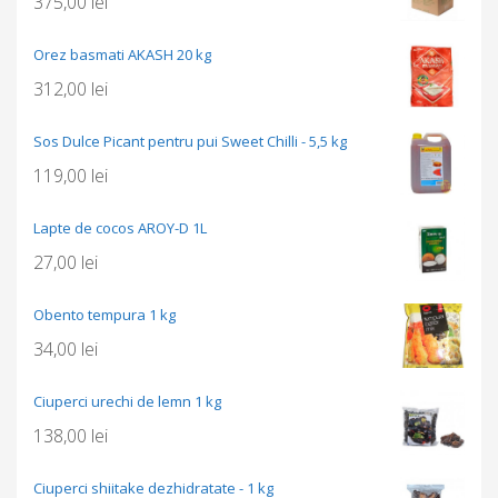
375,00
lei
Orez basmati AKASH 20 kg
312,00
lei
Sos Dulce Picant pentru pui Sweet Chilli - 5,5 kg
119,00
lei
Lapte de cocos AROY-D 1L
27,00
lei
Obento tempura 1 kg
34,00
lei
Ciuperci urechi de lemn 1 kg
138,00
lei
Ciuperci shiitake dezhidratate - 1 kg