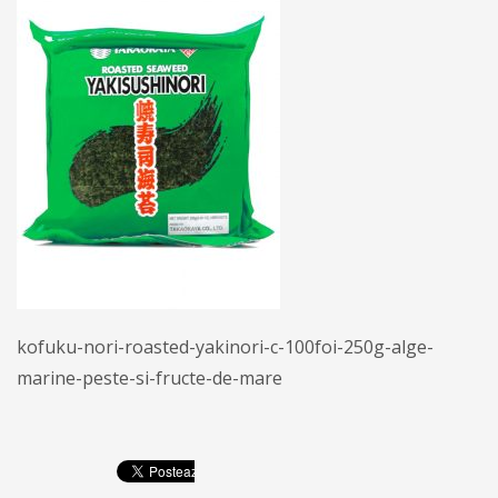
kofuku-nori-roasted-yakinori-c-100foi-250g-alge-
marine-peste-si-fructe-de-mare