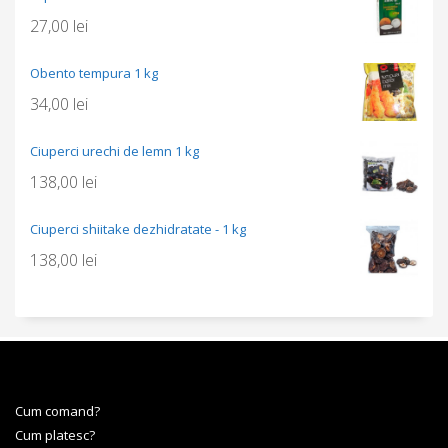
27,00
lei
Obento tempura 1 kg
34,00
lei
Ciuperci urechi de lemn 1 kg
138,00
lei
Ciuperci shiitake dezhidratate - 1 kg
138,00
lei
Cum comand?
Cum platesc?