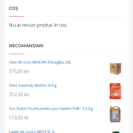
COȘ
Nu ai niciun produs în coș.
RECOMANDARI
Otet de orez MIZKAN Shiragiku 20L
375,00
lei
Orez basmati AKASH 20 kg
312,00
lei
Sos Dulce Picant pentru pui Sweet Chilli - 5,5 kg
119,00
lei
Lapte de cocos AROY-D 1L