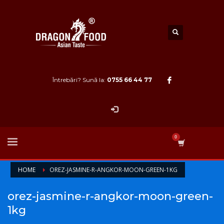
Întrebări? Sună la:
0755 66 44 77
HOME
OREZ-JASMINE-R-ANGKOR-MOON-GREEN-1KG
orez-jasmine-r-angkor-moon-green-
1kg