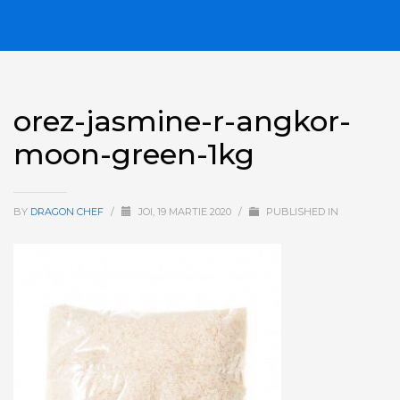
orez-jasmine-r-angkor-
moon-green-1kg
BY
DRAGON CHEF
/
JOI, 19 MARTIE 2020
/
PUBLISHED IN