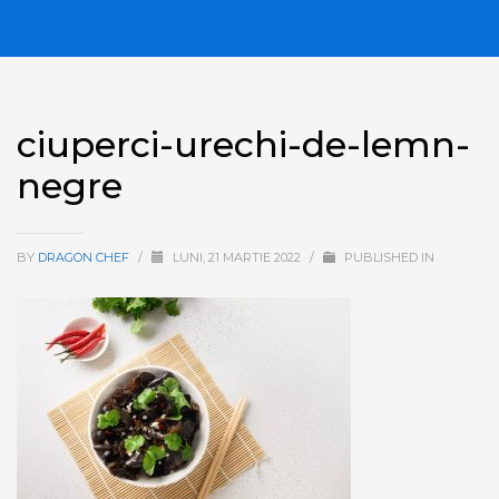
ciuperci-urechi-de-lemn-
negre
BY
DRAGON CHEF
/
LUNI, 21 MARTIE 2022
/
PUBLISHED IN