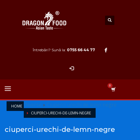
Întrebări? Sună la:
0755 66 44 77
Diverse
»
Ciuperci urechi de lemn negre
HOME
CIUPERCI-URECHI-DE-LEMN-NEGRE
ciuperci-urechi-de-lemn-negre