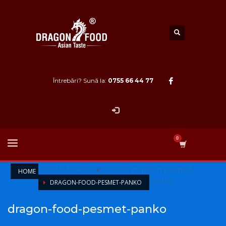
Întrebări? Sună la:
0755 66 44 77
Retete Asiatice
»
Creveti prajiti in pesmet
HOME
panko
DRAGON-FOOD-PESMET-PANKO
dragon-food-pesmet-panko