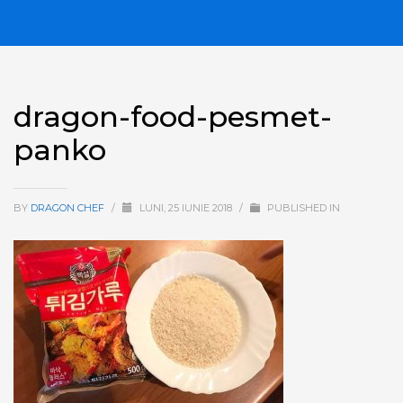
dragon-food-pesmet-
panko
BY
DRAGON CHEF
/
LUNI, 25 IUNIE 2018
/
PUBLISHED IN