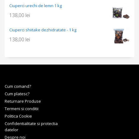
Ciuperci urechi de lemn 1 kg
138,00
lei
Ciuperci shiitake dezhidratate - 1 kg
138,00
lei
Cum comand?
Cum platesc?
Returnare Produse
Termeni si conditii
Politica Cookie
Confidentialitate si protectia
datelor
Despre noi