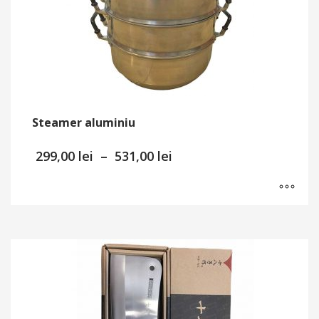
Steamer aluminiu
Interval
299,00
lei
–
531,00
lei
de
prețuri:
299,00 lei
până
Acest
la
produs
531,00 lei
are
mai
multe
variații.
Opțiunile