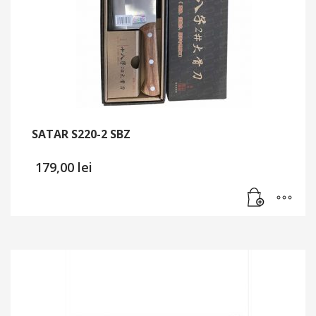
pot
fi
alese
în
pagina
produsului.
SATAR S220-2 SBZ
179,00
lei