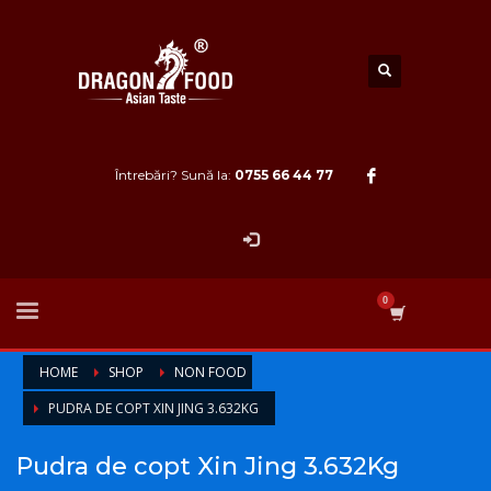
Întrebări? Sună la:
0755 66 44 77
HOME
SHOP
NON FOOD
PUDRA DE COPT XIN JING 3.632KG
Pudra de copt Xin Jing 3.632Kg