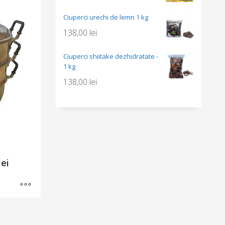
Ciuperci urechi de lemn 1 kg
138,00
lei
Ciuperci shiitake dezhidratate -
1 kg
138,00
lei
Interval
lei
de
prețuri:
299,00 lei
până
la
531,00 lei