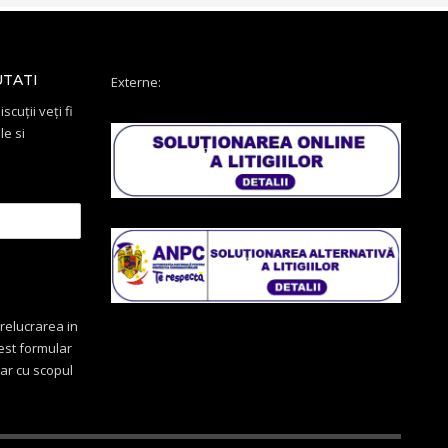
UTATI
Externe:
scuții veți fi
le si
relucrarea in
cest formular
oar cu scopul