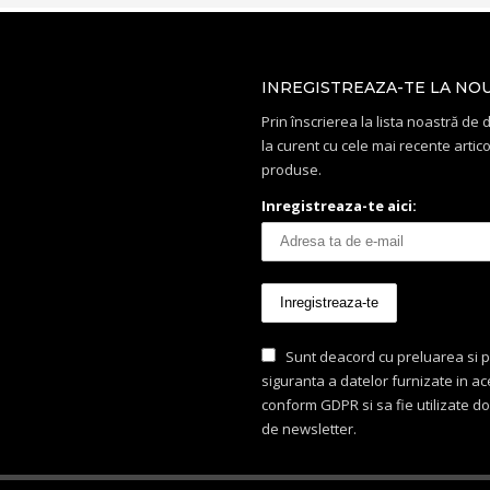
mai
multe
variații.
INREGISTREAZA-TE LA NO
Opțiunile
pot
Prin înscrierea la lista noastră de di
fi
la curent cu cele mai recente artico
alese
produse.
în
Inregistreaza-te aici:
pagina
produsului.
Sunt deacord cu preluarea si p
siguranta a datelor furnizate in a
conform GDPR si sa fie utilizate d
de newsletter.