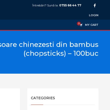
Întrebări? Sună la:
0755 66 44 77
LOGIN
MY CART
soare chinezesti din bambus
(chopsticks) – 100buc
CATEGORIES