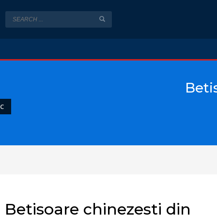
Beti
UC
Betisoare chinezesti din