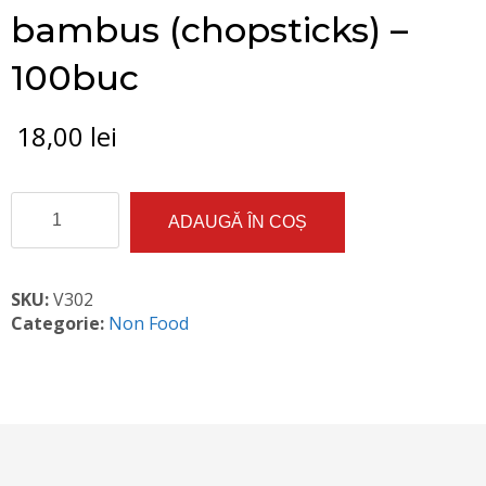
bambus (chopsticks) –
100buc
18,00
lei
Cantitate
ADAUGĂ ÎN COȘ
Betisoare
chinezesti
din
bambus
SKU:
V302
(chopsticks)
Categorie:
Non Food
-
100buc