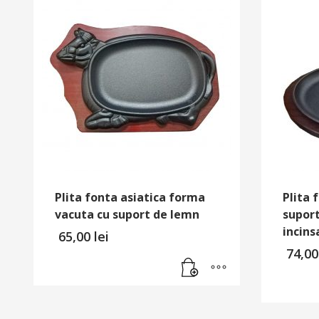
Plita fonta asiatica forma
Plita 
vacuta cu suport de lemn
suport
incins
65,00
lei
74,0