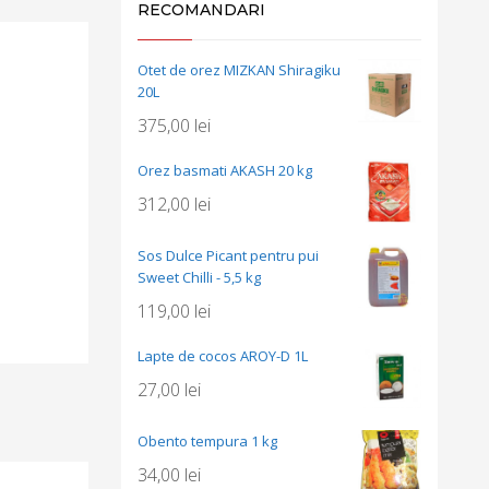
RECOMANDARI
Otet de orez MIZKAN Shiragiku
20L
375,00
lei
Orez basmati AKASH 20 kg
312,00
lei
Sos Dulce Picant pentru pui
Sweet Chilli - 5,5 kg
119,00
lei
Lapte de cocos AROY-D 1L
27,00
lei
Obento tempura 1 kg
34,00
lei