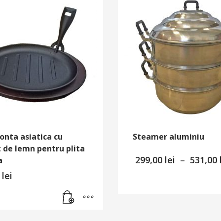
fonta asiatica cu
Steamer aluminiu
 de lemn pentru plita
299,00
lei
–
531,00
a
0
lei
Acest
produs
are