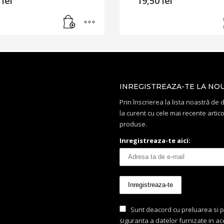
0
lei
19,50
lei
INREGISTREAZA-TE LA NO
Prin înscrierea la lista noastră de di
la curent cu cele mai recente artico
produse.
Inregistreaza-te aici:
Sunt deacord cu preluarea si p
siguranta a datelor furnizate in a