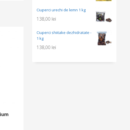
Ciuperci urechi de lemn 1 kg
138,00
lei
Ciuperci shiitake dezhidratate -
1 kg
138,00
lei
mium