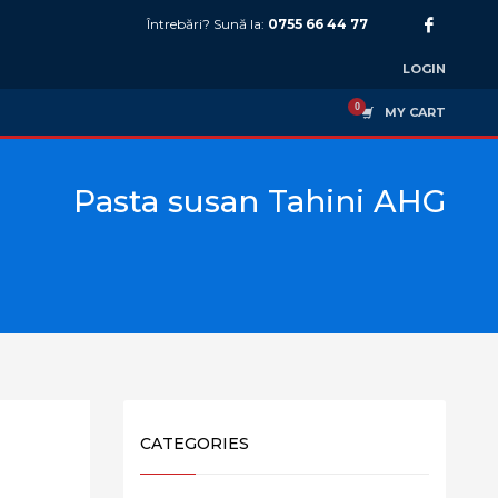
Întrebări? Sună la:
0755 66 44 77
LOGIN
MY CART
Pasta susan Tahini AHG
CATEGORIES