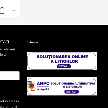
UTATI
Externe:
scuții veți fi
le si
relucrarea in
cest formular