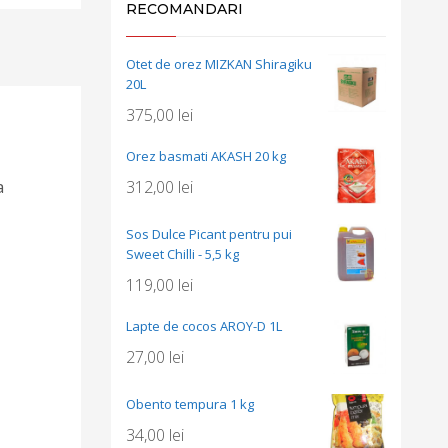
RECOMANDARI
Otet de orez MIZKAN Shiragiku
20L
375,00
lei
Orez basmati AKASH 20 kg
312,00
lei
a
Sos Dulce Picant pentru pui
Sweet Chilli - 5,5 kg
119,00
lei
Lapte de cocos AROY-D 1L
27,00
lei
Obento tempura 1 kg
34,00
lei