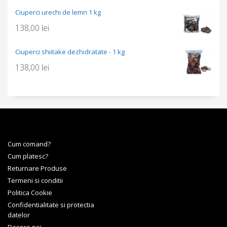
Ciuperci urechi de lemn 1 kg
138,00
lei
Ciuperci shiitake dezhidratate - 1 kg
138,00
lei
Cum comand?
Cum platesc?
Returnare Produse
Termeni si conditii
Politica Cookie
Confidentialitate si protectia
datelor
Despre noi