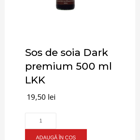
Sos de soia Dark
premium 500 ml
LKK
19,50
lei
Cantitate
Sos
de
soia
ADAUGĂ ÎN COȘ