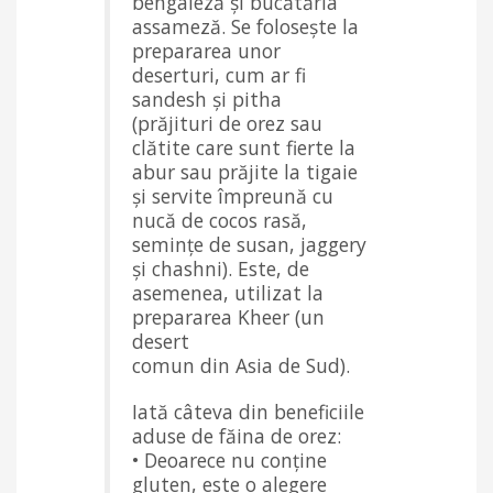
bengaleză și bucătăria
assameză. Se folosește la
prepararea unor
deserturi, cum ar fi
sandesh și pitha
(prăjituri de orez sau
clătite care sunt fierte la
abur sau prăjite la tigaie
și servite împreună cu
nucă de cocos rasă,
semințe de susan, jaggery
și chashni). Este, de
asemenea, utilizat la
prepararea Kheer (un
desert
comun din Asia de Sud).
Iată câteva din beneficiile
aduse de făina de orez:
• Deoarece nu conține
gluten, este o alegere