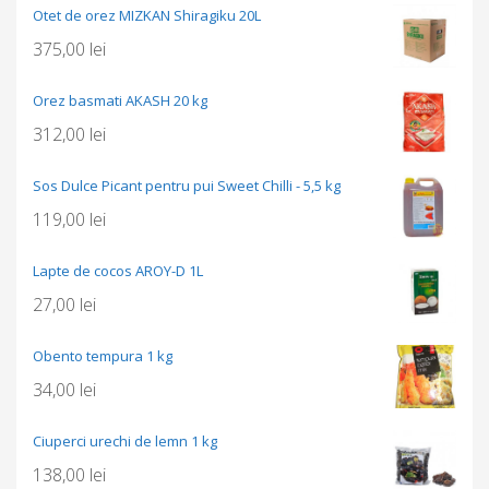
Otet de orez MIZKAN Shiragiku 20L
375,00
lei
Orez basmati AKASH 20 kg
312,00
lei
Sos Dulce Picant pentru pui Sweet Chilli - 5,5 kg
119,00
lei
Lapte de cocos AROY-D 1L
27,00
lei
Obento tempura 1 kg
34,00
lei
Ciuperci urechi de lemn 1 kg
138,00
lei