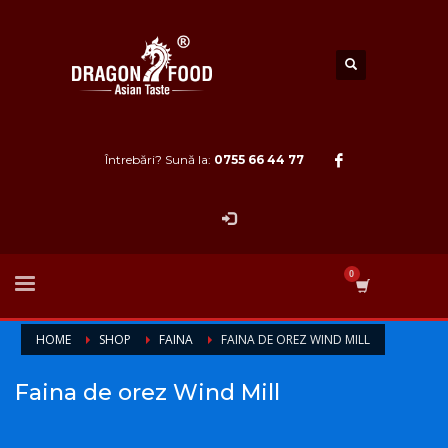
Întrebări? Sună la:
0755 66 44 77
HOME
SHOP
FAINA
FAINA DE OREZ WIND MILL
Faina de orez Wind Mill