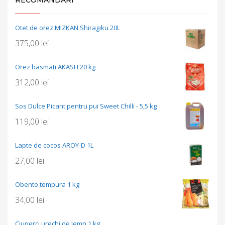
RECOMANDARI
Otet de orez MIZKAN Shiragiku 20L
375,00
lei
Orez basmati AKASH 20 kg
312,00
lei
Sos Dulce Picant pentru pui Sweet Chilli - 5,5 kg
119,00
lei
Lapte de cocos AROY-D 1L
27,00
lei
Obento tempura 1 kg
34,00
lei
Ciuperci urechi de lemn 1 kg