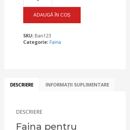
Faina
pentru
banane
ADAUGĂ ÎN COȘ
prajite
CHIEN-
CHUI
SKU:
Ban123
340g
Categorie:
Faina
DESCRIERE
INFORMAȚII SUPLIMENTARE
DESCRIERE
Faina pentru