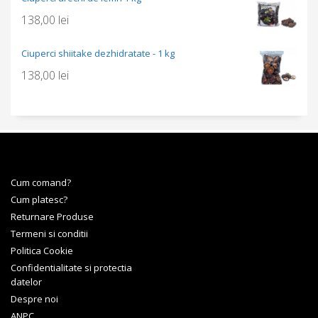
138,00
lei
Ciuperci shiitake dezhidratate - 1 kg
138,00
lei
Cum comand?
Cum platesc?
Returnare Produse
Termeni si conditii
Politica Cookie
Confidentialitate si protectia
datelor
Despre noi
ANPC