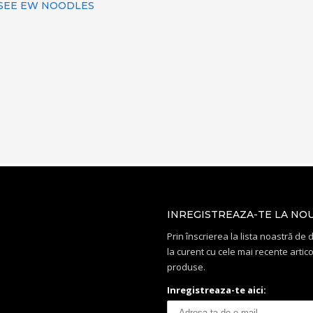
 SEE EW NOODLES
INREGISTREAZA-TE LA NO
Prin înscrierea la lista noastră de di
la curent cu cele mai recente artico
produse.
Inregistreaza-te aici: