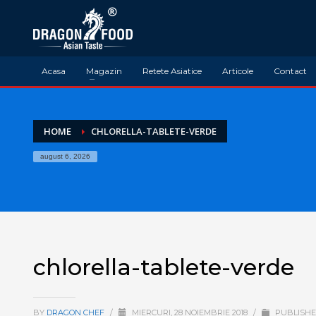
Acasa
Magazin
Retete Asiatice
Articole
Contact
HOME
CHLORELLA-TABLETE-VERDE
august 6, 2026
chlorella-tablete-verde
BY
DRAGON CHEF
/
MIERCURI, 28 NOIEMBRIE 2018
/
PUBLISHE