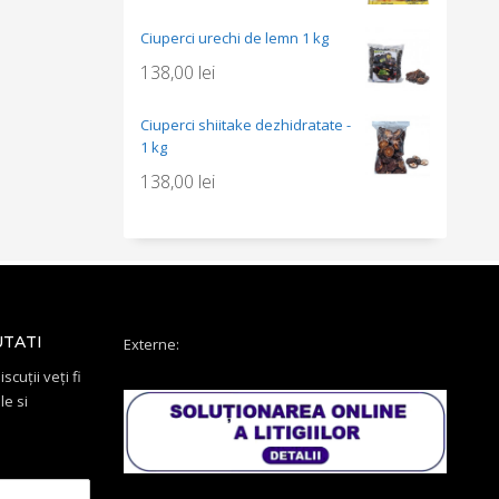
Ciuperci urechi de lemn 1 kg
138,00
lei
Ciuperci shiitake dezhidratate -
1 kg
138,00
lei
UTATI
Externe:
scuții veți fi
le si