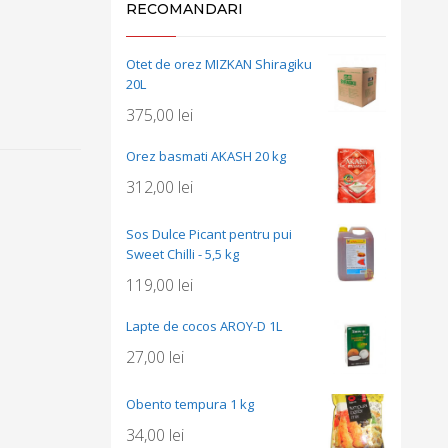
RECOMANDARI
Otet de orez MIZKAN Shiragiku
20L
375,00
lei
Orez basmati AKASH 20 kg
312,00
lei
Sos Dulce Picant pentru pui
Sweet Chilli - 5,5 kg
119,00
lei
Lapte de cocos AROY-D 1L
27,00
lei
Obento tempura 1 kg
34,00
lei