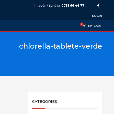
Întrebări? Sună la:
0755 66 44 77
LOGIN
MY CART
chlorella-tablete-verde
CATEGORIES