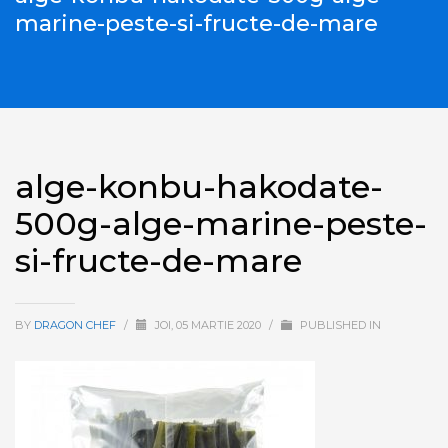
marine-peste-si-fructe-de-mare
alge-konbu-hakodate-
500g-alge-marine-peste-
si-fructe-de-mare
BY
DRAGON CHEF
/
JOI, 05 MARTIE 2020
/
PUBLISHED IN