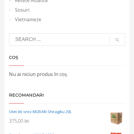
Retete Asiatice
Sosuri
Vietnameze
COȘ
Nu ai niciun produs în coș.
RECOMANDARI
Otet de orez MIZKAN Shiragiku 20L
375,00
lei