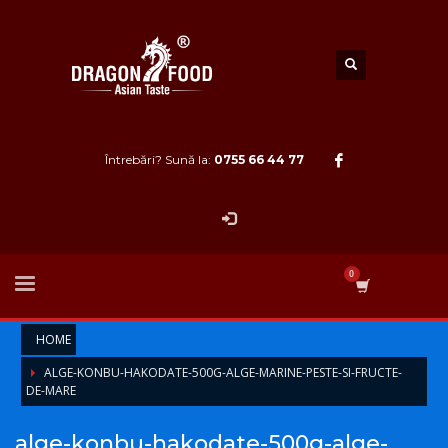
Întrebări? Sună la:
0755 66 44 77
HOME
ALGE-KONBU-HAKODATE-500G-ALGE-MARINE-PESTE-SI-FRUCTE-
DE-MARE
alge-konbu-hakodate-500g-alge-