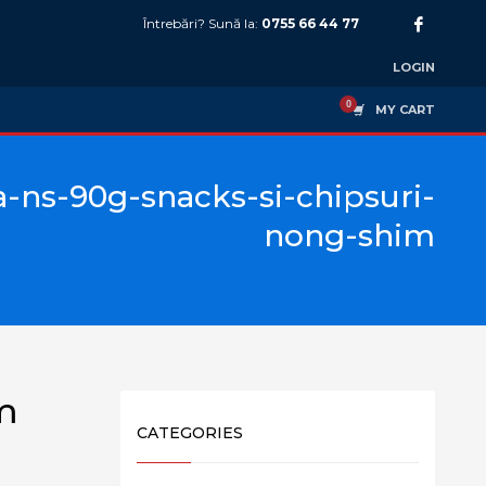
Întrebări? Sună la:
0755 66 44 77
LOGIN
MY CART
a-ns-90g-snacks-si-chipsuri-
nong-shim
m
CATEGORIES