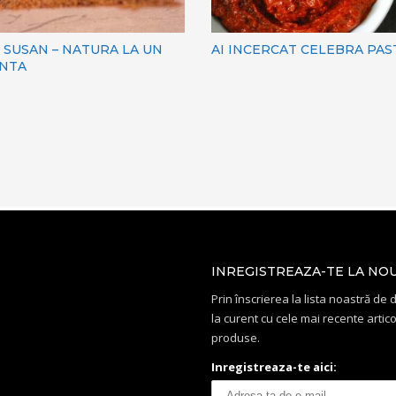
 SUSAN – NATURA LA UN
AI INCERCAT CELEBRA PAS
ANTA
INREGISTREAZA-TE LA NO
Prin înscrierea la lista noastră de di
la curent cu cele mai recente artico
produse.
Inregistreaza-te aici: