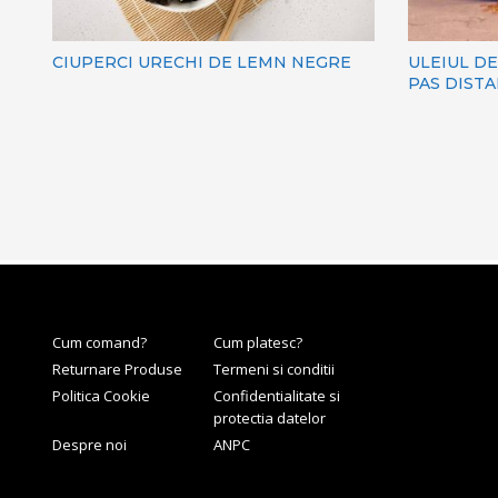
CIUPERCI URECHI DE LEMN NEGRE
ULEIUL DE
PAS DIST
Cum comand?
Cum platesc?
Returnare Produse
Termeni si conditii
Politica Cookie
Confidentialitate si
protectia datelor
Despre noi
ANPC