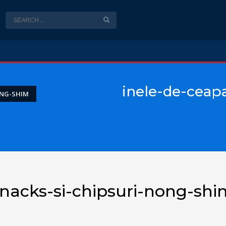
inele-de-ceap
ONG-SHIM
nacks-si-chipsuri-nong-shi