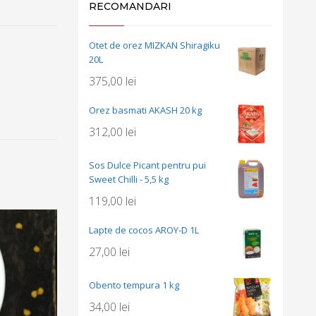
RECOMANDARI
Otet de orez MIZKAN Shiragiku
20L
375,00
lei
Orez basmati AKASH 20 kg
312,00
lei
Sos Dulce Picant pentru pui
Sweet Chilli - 5,5 kg
119,00
lei
Lapte de cocos AROY-D 1L
27,00
lei
Obento tempura 1 kg
34,00
lei