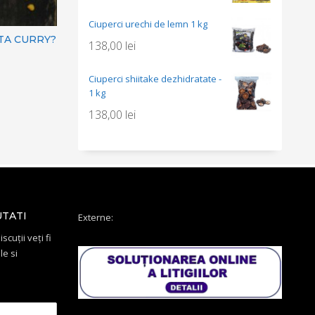
Ciuperci urechi de lemn 1 kg
TA CURRY?
138,00
lei
Ciuperci shiitake dezhidratate -
1 kg
138,00
lei
UTATI
Externe:
scuții veți fi
le si