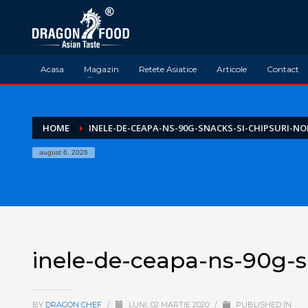
Acasa
Magazin
Retete Asiatice
Articole
Contact
HOME
INELE-DE-CEAPA-NS-90G-SNACKS-SI-CHIPSURI-N
august 6, 2026
inele-de-ceapa-ns-90g-s
BY
DRAGON CHEF
/
LUNI, 02 MARTIE 2020
/
PUBLISHED IN