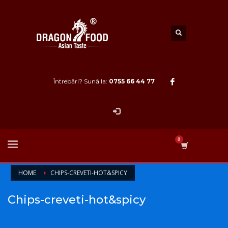
Întrebări? Sună la:
0755 66 44 77
HOME
CHIPS-CREVETI-HOT&SPICY
Chips-creveti-hot&spicy