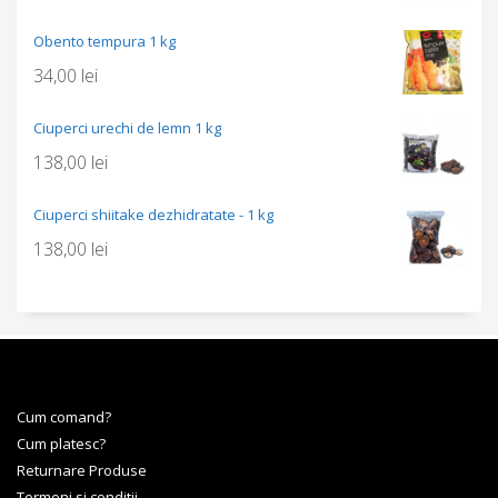
Obento tempura 1 kg
34,00
lei
Ciuperci urechi de lemn 1 kg
138,00
lei
Ciuperci shiitake dezhidratate - 1 kg
138,00
lei
Cum comand?
Cum platesc?
Returnare Produse
Termeni si conditii