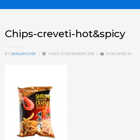
Chips-creveti-hot&spicy
BY
DRAGON CHEF
/
MARȚI, 03 DECEMBRIE 2019
/
PUBLISHED IN