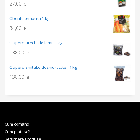
27,00
lei
Obento tempura 1 kg
34,00
lei
Ciuperci urechi de lemn 1 kg
138,00
lei
Ciuperci shiitake dezhidratate - 1 kg
138,00
lei
Cum comand?
Cum platesc?
Returnare Produse