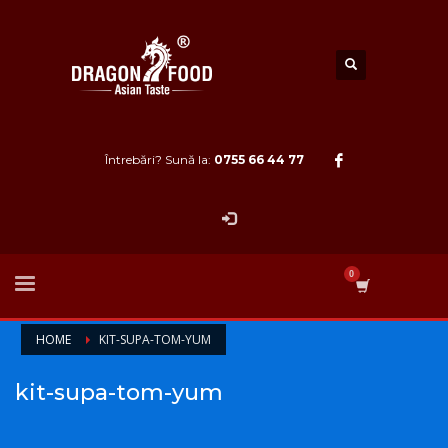
Întrebări? Sună la:
0755 66 44 77
HOME
KIT-SUPA-TOM-YUM
kit-supa-tom-yum