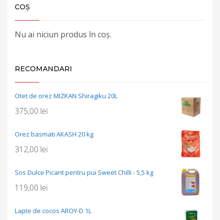
COȘ
Nu ai niciun produs în coș.
RECOMANDARI
Otet de orez MIZKAN Shiragiku 20L
375,00
lei
Orez basmati AKASH 20 kg
312,00
lei
Sos Dulce Picant pentru pui Sweet Chilli - 5,5 kg
119,00
lei
Lapte de cocos AROY-D 1L