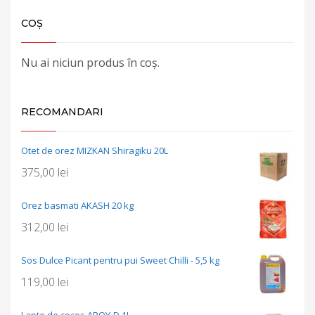
COȘ
Nu ai niciun produs în coș.
RECOMANDARI
Otet de orez MIZKAN Shiragiku 20L
375,00
lei
Orez basmati AKASH 20 kg
312,00
lei
Sos Dulce Picant pentru pui Sweet Chilli - 5,5 kg
119,00
lei
Lapte de cocos AROY-D 1L