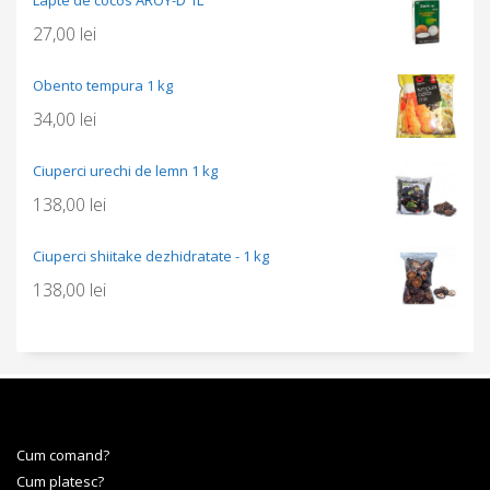
27,00
lei
Obento tempura 1 kg
34,00
lei
Ciuperci urechi de lemn 1 kg
138,00
lei
Ciuperci shiitake dezhidratate - 1 kg
138,00
lei
Cum comand?
Cum platesc?