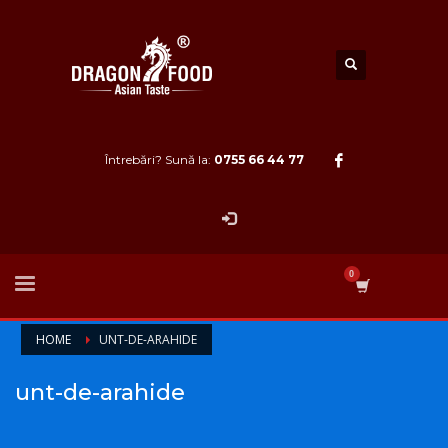
Întrebări? Sună la:
0755 66 44 77
HOME
UNT-DE-ARAHIDE
unt-de-arahide