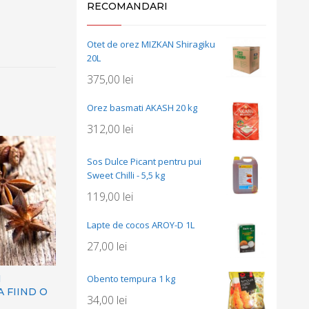
RECOMANDARI
Otet de orez MIZKAN Shiragiku
20L
375,00
lei
Orez basmati AKASH 20 kg
312,00
lei
Sos Dulce Picant pentru pui
Sweet Chilli - 5,5 kg
119,00
lei
Lapte de cocos AROY-D 1L
27,00
lei
Obento tempura 1 kg
I
 FIIND O
34,00
lei