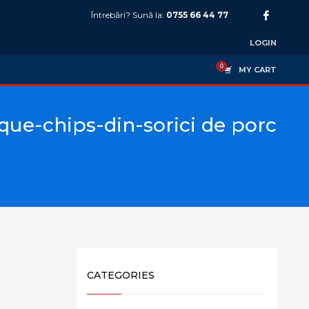
Întrebări? Sună la:
0755 66 44 77
LOGIN
MY CART
que-chips-din-sorici de porc
CATEGORIES