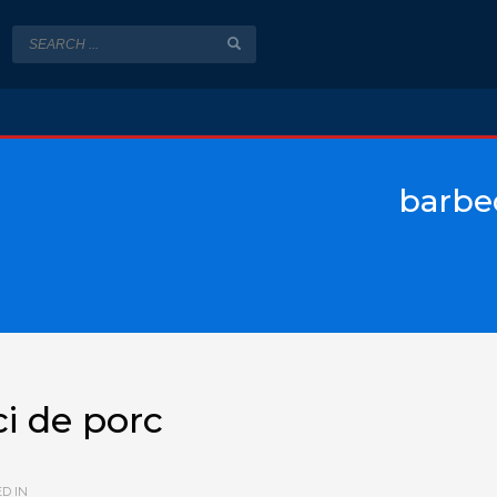
barbe
i de porc
D IN