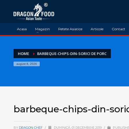
Acasa
Magazin
Retete Asiatice
Articole
Contact
HOME
BARBEQUE-CHIPS-DIN-SORICI DE PORC
august 8, 2026
barbeque-chips-din-soric
BY
DRAGON CHEF
/
DUMINICĂ, 01 DECEMBRIE 2019
/
PUBLISHE