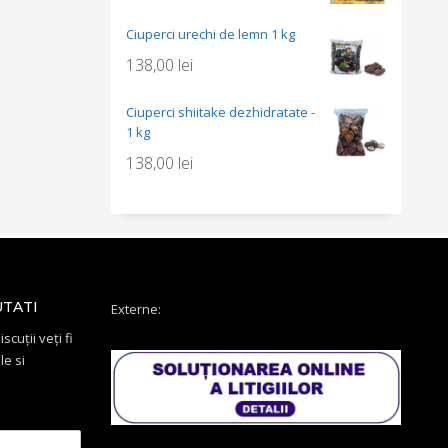
Ciuperci urechi de lemn 1 kg
138,00
lei
Ciuperci shiitake dezhidratate -
1 kg
138,00
lei
UTATI
Externe:
scuții veți fi
le si