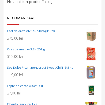
Nu ai niciun produs în coș.
RECOMANDARI
Otet de orez MIZKAN Shiragiku 20L
375,00
lei
Orez basmati AKASH 20 kg
312,00
lei
Sos Dulce Picant pentru pui Sweet Chilli - 5,5 kg
119,00
lei
Lapte de cocos AROY-D 1L
27,00
lei
Obento tempura 1 kg