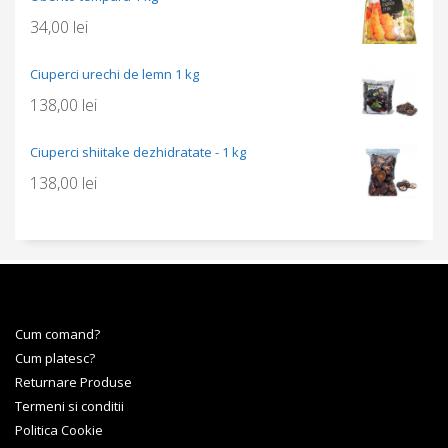
34,00
lei
Ciuperci urechi de lemn 1 kg
138,00
lei
Ciuperci shiitake dezhidratate - 1 kg
138,00
lei
Cum comand?
Cum platesc?
Returnare Produse
Termeni si conditii
Politica Cookie