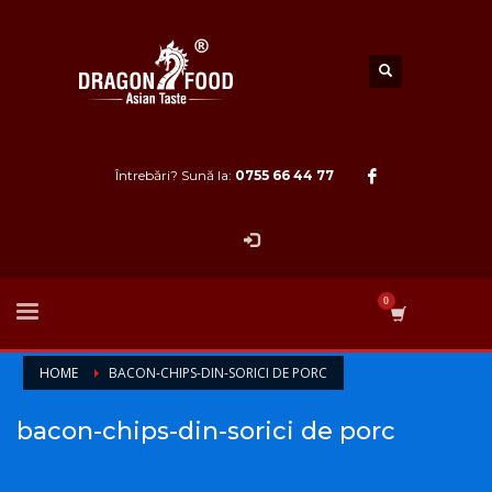
Întrebări? Sună la:
0755 66 44 77
HOME
BACON-CHIPS-DIN-SORICI DE PORC
bacon-chips-din-sorici de porc