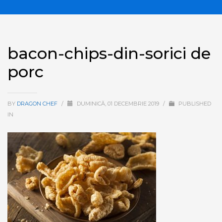
bacon-chips-din-sorici de
porc
BY
DRAGON CHEF
/
DUMINICĂ, 01 DECEMBRIE 2019
/
PUBLISHED
IN