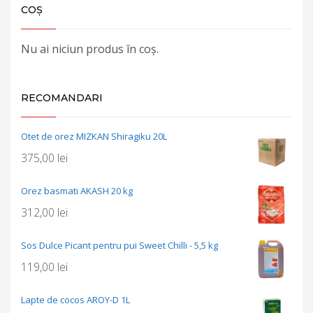
COȘ
Nu ai niciun produs în coș.
RECOMANDARI
Otet de orez MIZKAN Shiragiku 20L
375,00
lei
Orez basmati AKASH 20 kg
312,00
lei
Sos Dulce Picant pentru pui Sweet Chilli - 5,5 kg
119,00
lei
Lapte de cocos AROY-D 1L