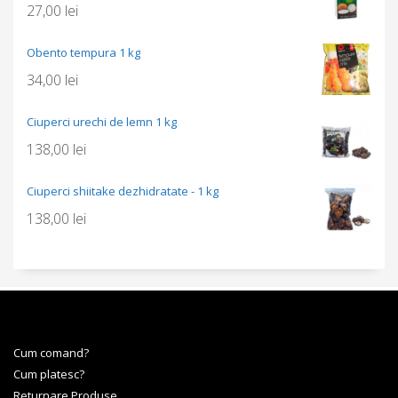
27,00
lei
Obento tempura 1 kg
34,00
lei
Ciuperci urechi de lemn 1 kg
138,00
lei
Ciuperci shiitake dezhidratate - 1 kg
138,00
lei
Cum comand?
Cum platesc?
Returnare Produse