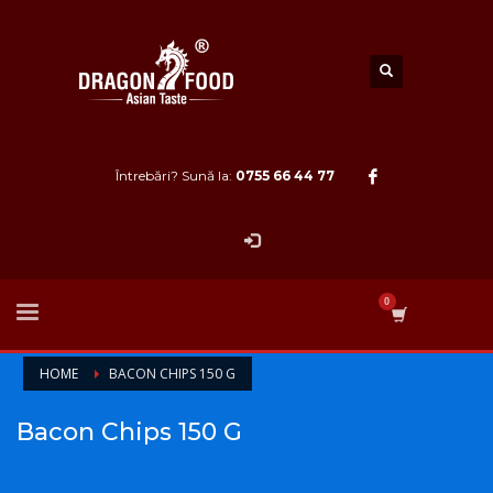
Întrebări? Sună la:
0755 66 44 77
HOME
BACON CHIPS 150 G
Bacon Chips 150 G