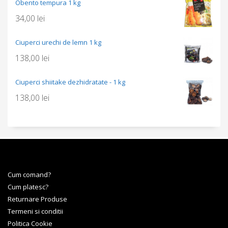
Obento tempura 1 kg
34,00
lei
Ciuperci urechi de lemn 1 kg
138,00
lei
Ciuperci shiitake dezhidratate - 1 kg
138,00
lei
Cum comand?
Cum platesc?
Returnare Produse
Termeni si conditii
Politica Cookie