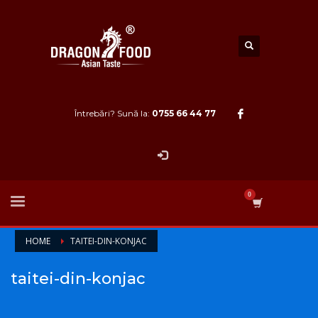
Întrebări? Sună la:
0755 66 44 77
HOME
TAITEI-DIN-KONJAC
taitei-din-konjac