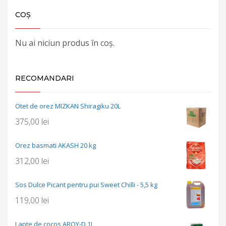
COȘ
Nu ai niciun produs în coș.
RECOMANDARI
Otet de orez MIZKAN Shiragiku 20L
375,00
lei
Orez basmati AKASH 20 kg
312,00
lei
Sos Dulce Picant pentru pui Sweet Chilli - 5,5 kg
119,00
lei
Lapte de cocos AROY-D 1L