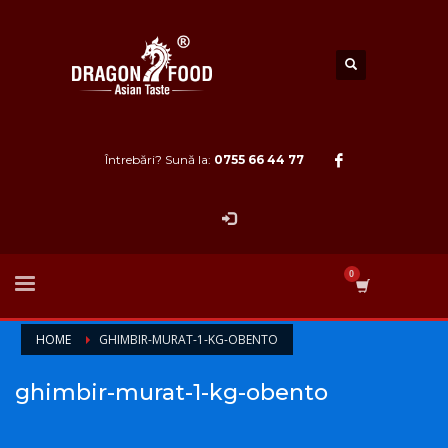
Întrebări? Sună la:
0755 66 44 77
HOME
GHIMBIR-MURAT-1-KG-OBENTO
ghimbir-murat-1-kg-obento