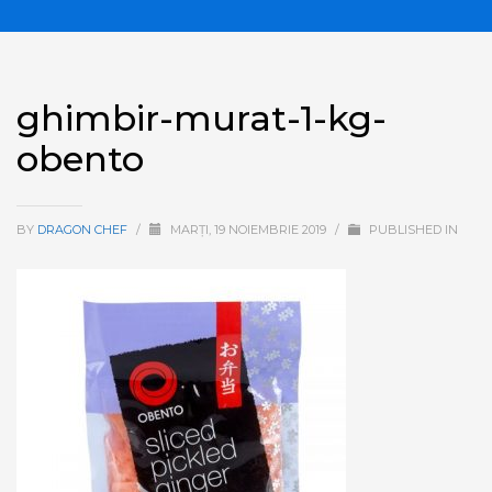
ghimbir-murat-1-kg-
obento
BY
DRAGON CHEF
/
MARȚI, 19 NOIEMBRIE 2019
/
PUBLISHED IN