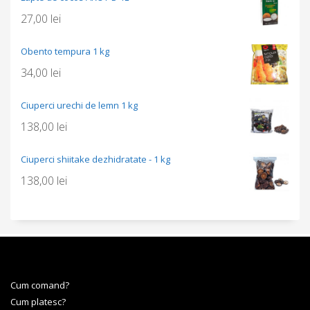
27,00
lei
Obento tempura 1 kg
34,00
lei
Ciuperci urechi de lemn 1 kg
138,00
lei
Ciuperci shiitake dezhidratate - 1 kg
138,00
lei
Cum comand?
Cum platesc?