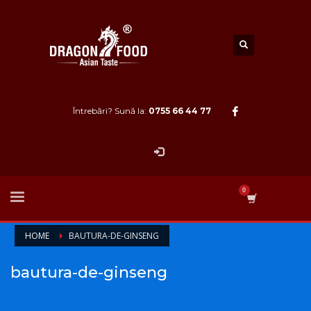
Întrebări? Sună la:
0755 66 44 77
HOME
BAUTURA-DE-GINSENG
bautura-de-ginseng