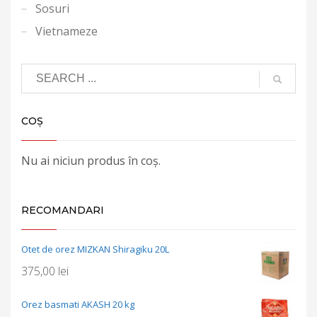
Sosuri
Vietnameze
COȘ
Nu ai niciun produs în coș.
RECOMANDARI
Otet de orez MIZKAN Shiragiku 20L
375,00
lei
Orez basmati AKASH 20 kg