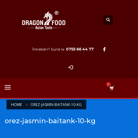
Întrebări? Sună la:
0755 66 44 77
HOME
OREZ-JASMIN-BAITANK-10-KG
orez-jasmin-baitank-10-kg