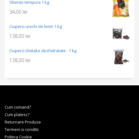
Obento tempura 1 kg
34,00
lei
Ciuperci urechi de lemn 1 kg
138,00
lei
Ciuperci shiitake dezhidratate - 1 kg
138,00
lei
Cum comand?
Cum platesc?
Returnare Produse
Termeni si conditii
Politica Cookie