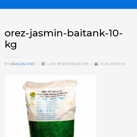
orez-jasmin-baitank-10-
kg
BY
DRAGON CHEF
/
LUNI, 18 NOIEMBRIE 2019
/
PUBLISHED IN