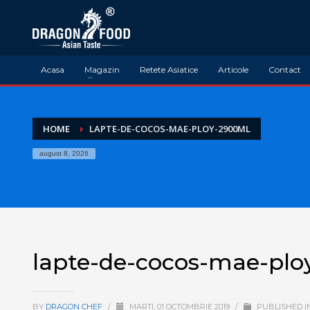
Acasa
Magazin
Retete Asiatice
Articole
Contact
HOME
LAPTE-DE-COCOS-MAE-PLOY-2900ML
august 8, 2026
lapte-de-cocos-mae-pl
BY
DRAGON CHEF
/
MARȚI, 01 OCTOMBRIE 2019
/
PUBLISHED I