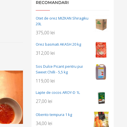
RECOMANDARI
Otet de orez MIZKAN Shiragiku
20L
375,00
lei
Orez basmati AKASH 20 kg
312,00
lei
Sos Dulce Picant pentru pui
Sweet Chilli - 5,5 kg
119,00
lei
Lapte de cocos AROY-D 1L
27,00
lei
Obento tempura 1 kg
34,00
lei