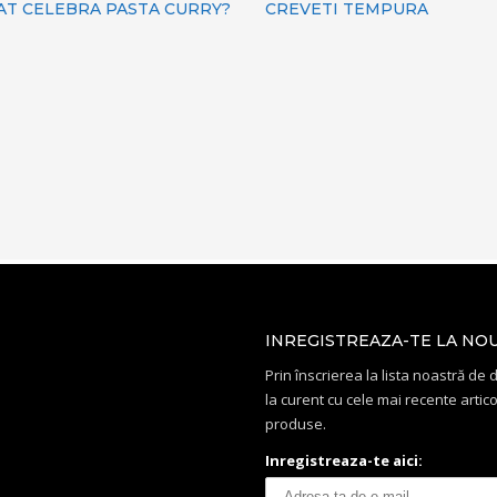
CAT CELEBRA PASTA CURRY?
CREVETI TEMPURA
INREGISTREAZA-TE LA NO
Prin înscrierea la lista noastră de di
la curent cu cele mai recente artico
produse.
Inregistreaza-te aici: