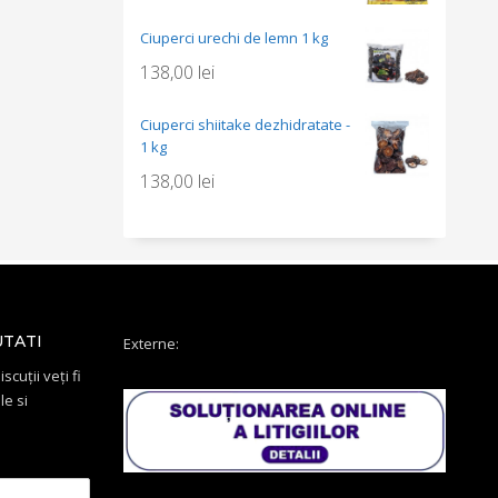
Ciuperci urechi de lemn 1 kg
138,00
lei
Ciuperci shiitake dezhidratate -
1 kg
138,00
lei
UTATI
Externe:
scuții veți fi
le si