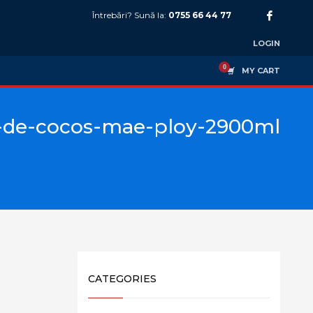
Întrebări? Sună la:
0755 66 44 77
LOGIN
MY CART
e-de-cocos-mae-ploy-2900ml
CATEGORIES