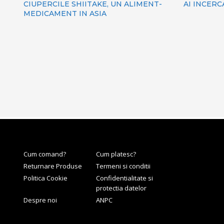
CIUPERCILE SHIITAKE, UN ALIMENT-
AI INCER
MEDICAMENT IN ASIA
Cum comand?
Cum platesc?
Returnare Produse
Termeni si conditii
Politica Cookie
Confidentialitate si
protectia datelor
Despre noi
ANPC