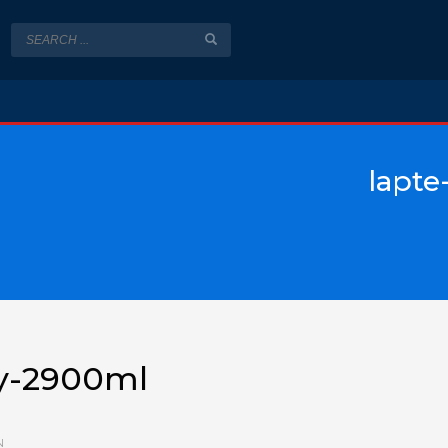
lapt
oy-2900ml
N