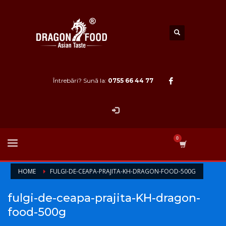
Întrebări? Sună la:
0755 66 44 77
HOME
FULGI-DE-CEAPA-PRAJITA-KH-DRAGON-FOOD-500G
fulgi-de-ceapa-prajita-KH-dragon-
food-500g