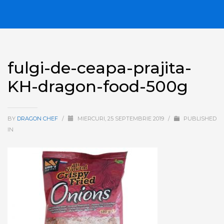
fulgi-de-ceapa-prajita-
KH-dragon-food-500g
BY
DRAGON CHEF
/
MIERCURI, 25 SEPTEMBRIE 2019
/
PUBLISHED
IN