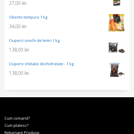
27,00
lei
Obento tempura 1 kg
34,00
lei
Ciuperci urechi de lemn 1 kg
138,00
lei
Ciuperci shiitake dezhidratate - 1 kg
138,00
lei
Cum comand?
Cum platesc?
Returnare Produse