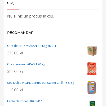
COȘ
Nu ai niciun produs în coș.
RECOMANDARI
Otet de orez MIZKAN Shiragiku 20L
375,00
lei
Orez basmati AKASH 20 kg
312,00
lei
Sos Dulce Picant pentru pui Sweet Chilli - 5,5 kg
119,00
lei
Lapte de cocos AROY-D 1L