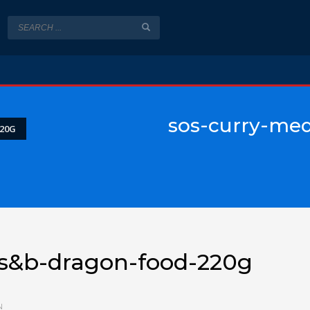
sos-curry-med
20G
-s&b-dragon-food-220g
N