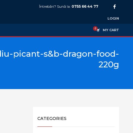
Întrebări? Sună la:
0755 66 44 77
LOGIN
MY CART
iu-picant-s&b-dragon-food-
220g
CATEGORIES