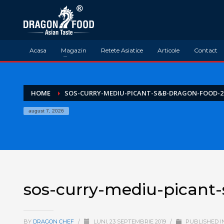
Acasa
Magazin
Retete Asiatice
Articole
Contact
HOME
SOS-CURRY-MEDIU-PICANT-S&B-DRAGON-FOOD-2
august 7, 2026
sos-curry-mediu-picant
BY
DRAGON CHEF
/
LUNI, 23 SEPTEMBRIE 2019
/
PUBLISHED I