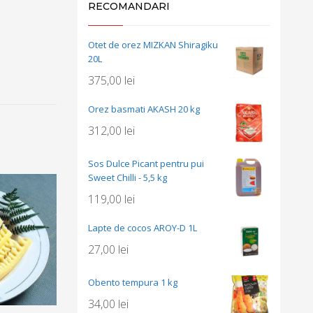
RECOMANDARI
Otet de orez MIZKAN Shiragiku
20L
375,00
lei
Orez basmati AKASH 20 kg
312,00
lei
Sos Dulce Picant pentru pui
Sweet Chilli - 5,5 kg
119,00
lei
Lapte de cocos AROY-D 1L
27,00
lei
Obento tempura 1 kg
34,00
lei