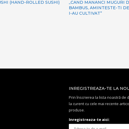
SHI (HAND-ROLLED SUSHI)
„CAND MANANCI MUGURI 
BAMBUS, AMINTESTE-TI DE
I-AU CULTIVAT”
INREGISTREAZA-TE LA NO
Prin înscrierea la lista noastră de di
la curent cu cele mai recente artico
produse.
Inregistreaza-te aici: