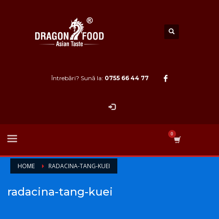
Întrebări? Sună la:
0755 66 44 77
HOME
RADACINA-TANG-KUEI
radacina-tang-kuei