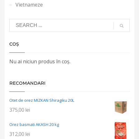
Vietnameze
COȘ
Nu ai niciun produs în coș.
RECOMANDARI
Otet de orez MIZKAN Shiragiku 20L
375,00
lei
Orez basmati AKASH 20 kg
312,00
lei