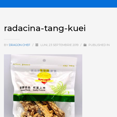
radacina-tang-kuei
BY
DRAGON CHEF
/
LUNI, 23 SEPTEMBRIE 2019
/
PUBLISHED IN