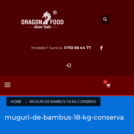
Întrebări? Sună la:
0755 66 44 77
HOME
MUGURI-DE-BAMBUS-18-KG-CONSERVA
muguri-de-bambus-18-kg-conserva