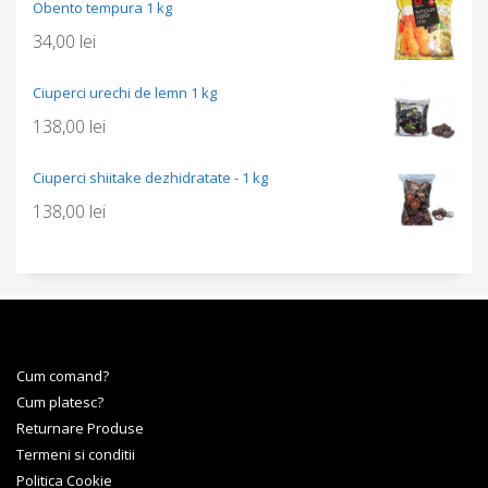
Obento tempura 1 kg
34,00
lei
Ciuperci urechi de lemn 1 kg
138,00
lei
Ciuperci shiitake dezhidratate - 1 kg
138,00
lei
Cum comand?
Cum platesc?
Returnare Produse
Termeni si conditii
Politica Cookie