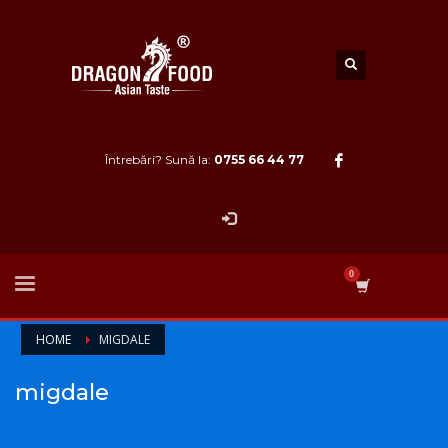
Întrebări? Sună la:
0755 66 44 77
HOME
MIGDALE
migdale